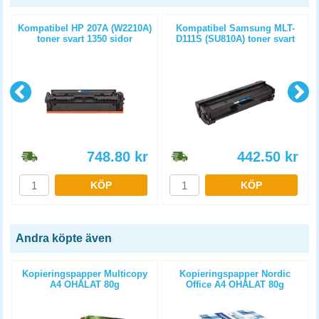
Kompatibel HP 207A (W2210A)
Kompatibel Samsung MLT-
toner svart 1350 sidor
D111S (SU810A) toner svart
1000 sidor
748.80
kr
442.50
kr
KÖP
KÖP
Andra köpte även
Kopieringspapper Multicopy
Kopieringspapper Nordic
A4 OHÅLAT 80g
Office A4 OHÅLAT 80g
5x500st/kartong
5x500st/kartong