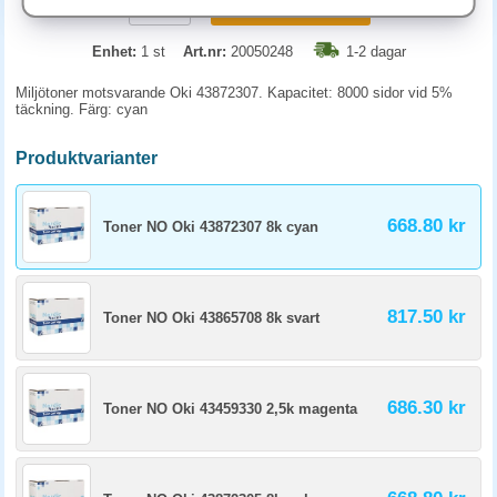
KÖP
Enhet:
1 st
Art.nr:
20050248
1-2 dagar
Miljötoner motsvarande Oki 43872307. Kapacitet: 8000 sidor vid 5%
täckning. Färg: cyan
Produktvarianter
668.80 kr
Toner NO Oki 43872307 8k cyan
817.50 kr
Toner NO Oki 43865708 8k svart
686.30 kr
Toner NO Oki 43459330 2,5k magenta