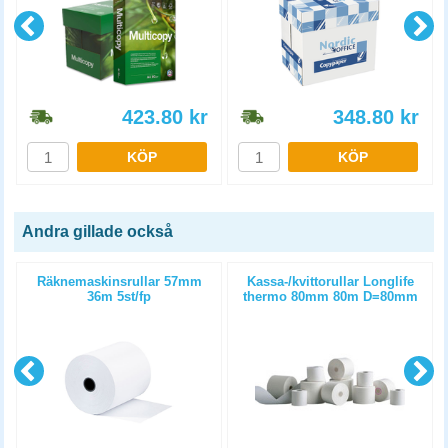
423.80
kr
348.80
kr
KÖP
KÖP
Andra gillade också
m
Räknemaskinsrullar 57mm
Kassa-/kvittorullar Longlife
36m 5st/fp
thermo 80mm 80m D=80mm
3st/fp