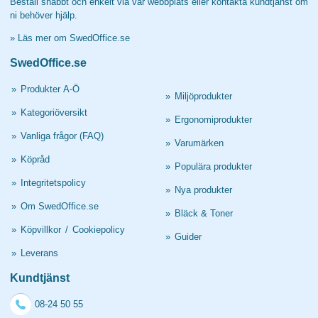
Beställ snabbt och enkelt via vår webbplats eller kontakta kundtjänst om
ni behöver hjälp.
»
Läs mer om SwedOffice.se
SwedOffice.se
»
Produkter A-Ö
»
Miljöprodukter
»
Kategoriöversikt
»
Ergonomiprodukter
»
Vanliga frågor (FAQ)
»
Varumärken
»
Köpråd
»
Populära produkter
»
Integritetspolicy
»
Nya produkter
»
Om SwedOffice.se
»
Bläck & Toner
»
Köpvillkor
/
Cookiepolicy
»
Guider
»
Leverans
Kundtjänst
08-24 50 55