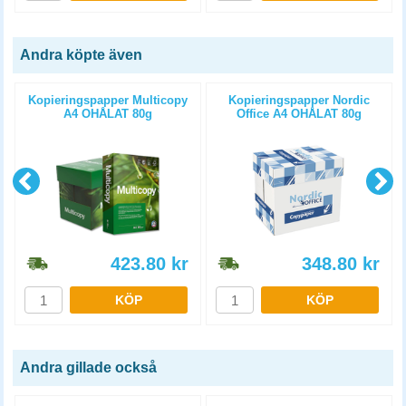
Andra köpte även
Kopieringspapper Multicopy
Kopieringspapper Nordic
A4 OHÅLAT 80g
Office A4 OHÅLAT 80g
5x500st/kartong
5x500st/kartong
423.80
kr
348.80
kr
KÖP
KÖP
Andra gillade också