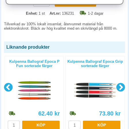
KÖP
Enhet:
1 st
Art.nr:
136231
1-2 dagar
Tillverkad av 100% lokalt insamlat, återvunnet material från
elektronikskrot. Bläck av hög kvalitet med en skrivlängd på 8000 m.
Liknande produkter
Kulpenna Ballograf Epoca P
Kulpenna Ballograf Epoca Grip
Fun sorterade färger
sorterade färger
62.40
kr
73.80
kr
KÖP
KÖP