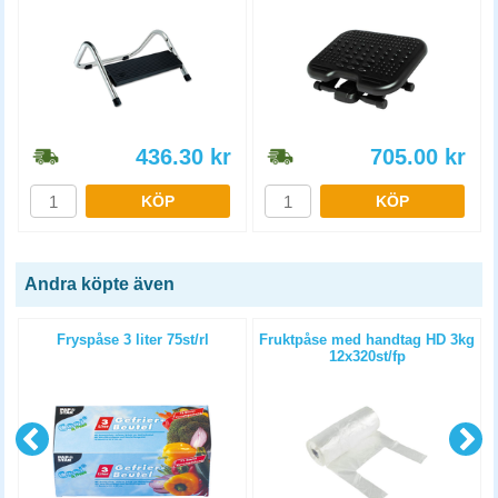
436.30
kr
705.00
kr
KÖP
KÖP
Andra köpte även
Fryspåse 3 liter 75st/rl
Fruktpåse med handtag HD 3kg
12x320st/fp