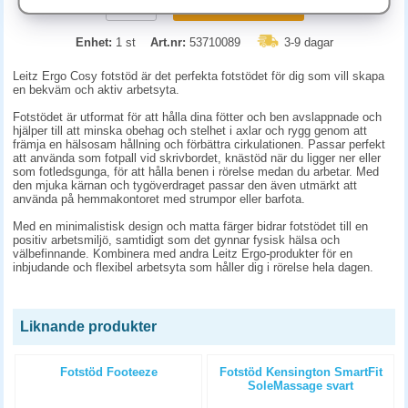
KÖP
Enhet:
1 st
Art.nr:
53710089
3-9 dagar
Leitz Ergo Cosy fotstöd är det perfekta fotstödet för dig som vill skapa
en bekväm och aktiv arbetsyta.
Fotstödet är utformat för att hålla dina fötter och ben avslappnade och
hjälper till att minska obehag och stelhet i axlar och rygg genom att
främja en hälsosam hållning och förbättra cirkulationen. Passar perfekt
att använda som fotpall vid skrivbordet, knästöd när du ligger ner eller
som fotledsgunga, för att hålla benen i rörelse medan du arbetar. Med
den mjuka kärnan och tygöverdraget passar den även utmärkt att
använda på hemmakontoret med strumpor eller barfota.
Med en minimalistisk design och matta färger bidrar fotstödet till en
positiv arbetsmiljö, samtidigt som det gynnar fysisk hälsa och
välbefinnande. Kombinera med andra Leitz Ergo-produkter för en
inbjudande och flexibel arbetsyta som håller dig i rörelse hela dagen.
Liknande produkter
Fotstöd Footeeze
Fotstöd Kensington SmartFit
SoleMassage svart