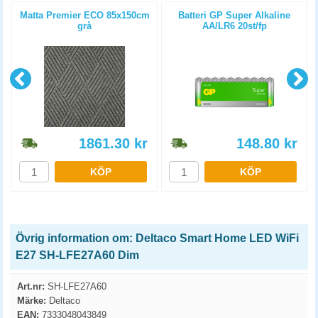
Matta Premier ECO 85x150cm
Batteri GP Super Alkaline
grå
AA/LR6 20st/fp
1861.30
kr
148.80
kr
KÖP
KÖP
Övrig information om: Deltaco Smart Home LED WiFi
E27 SH-LFE27A60 Dim
Art.nr:
SH-LFE27A60
Märke:
Deltaco
EAN:
7333048043849