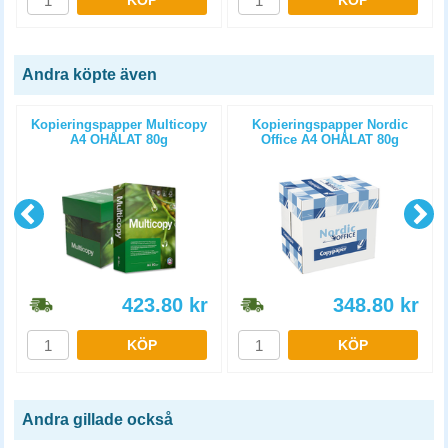
KÖP
KÖP
Andra köpte även
Kopieringspapper Multicopy
Kopieringspapper Nordic
A4 OHÅLAT 80g
Office A4 OHÅLAT 80g
5x500st/kartong
5x500st/kartong
423.80
kr
348.80
kr
KÖP
KÖP
Andra gillade också