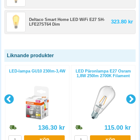
Deltaco Smart Home LED WiFi E27 SH-
323.80 kr
LFE27ST64 Dim
Liknande produkter
LED-lampa GU10 230lm-3,4W
LED Päronlampa E27 Osram
1,8W 250lm 2700K Filament
136.30
kr
115.00
kr