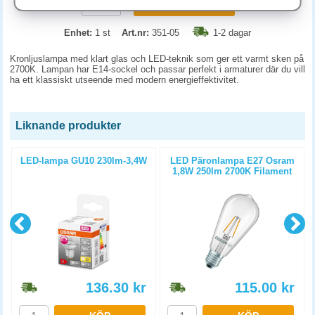
KÖP
Enhet:
1 st
Art.nr:
351-05
1-2 dagar
Kronljuslampa med klart glas och LED-teknik som ger ett varmt sken på
2700K. Lampan har E14-sockel och passar perfekt i armaturer där du vill
ha ett klassiskt utseende med modern energieffektivitet.
Liknande produkter
0
LED-lampa GU10 230lm-3,4W
LED Päronlampa E27 Osram
1,8W 250lm 2700K Filament
136.30
kr
115.00
kr