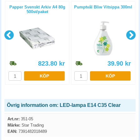
Papper Svenskt Arkiv A4 80g
Pumptvål Bliw Vitsippa 300ml
500st/paket
823.80
kr
39.90
kr
KÖP
KÖP
Övrig information om: LED-lampa E14 C35 Clear
Art.nr:
351-05
Märke:
Star Trading
EAN:
7391482018489