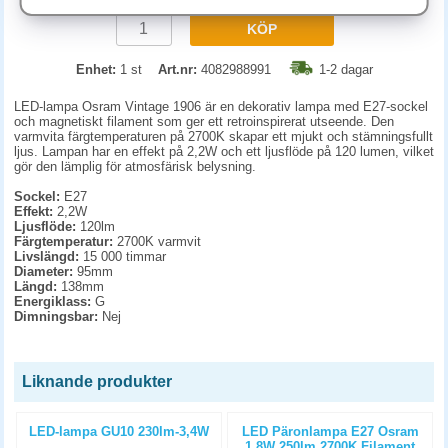
KÖP
Enhet:
1 st
Art.nr:
4082988991
1-2 dagar
LED-lampa Osram Vintage 1906 är en dekorativ lampa med E27-sockel
och magnetiskt filament som ger ett retroinspirerat utseende. Den
varmvita färgtemperaturen på 2700K skapar ett mjukt och stämningsfullt
ljus. Lampan har en effekt på 2,2W och ett ljusflöde på 120 lumen, vilket
gör den lämplig för atmosfärisk belysning.
Sockel:
E27
Effekt:
2,2W
Ljusflöde:
120lm
Färgtemperatur:
2700K varmvit
Livslängd:
15 000 timmar
Diameter:
95mm
Längd:
138mm
Energiklass:
G
Dimningsbar:
Nej
Liknande produkter
LED-lampa GU10 230lm-3,4W
LED Päronlampa E27 Osram
1,8W 250lm 2700K Filament