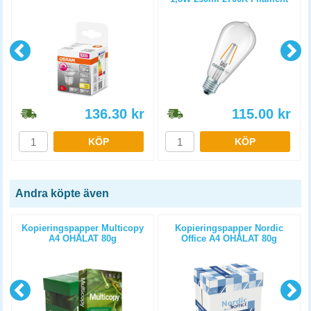
136.30
kr
115.00
kr
KÖP
KÖP
Andra köpte även
Kopieringspapper Multicopy
Kopieringspapper Nordic
A4 OHÅLAT 80g
Office A4 OHÅLAT 80g
5x500st/kartong
5x500st/kartong