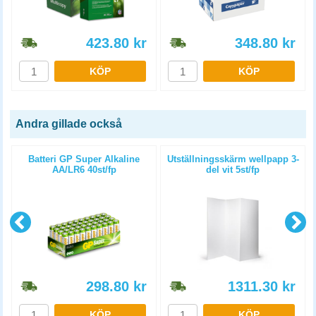
423.80
kr
348.80
kr
KÖP
KÖP
Andra gillade också
Batteri GP Super Alkaline
Utställningsskärm wellpapp 3-
AA/LR6 40st/fp
del vit 5st/fp
298.80
kr
1311.30
kr
KÖP
KÖP