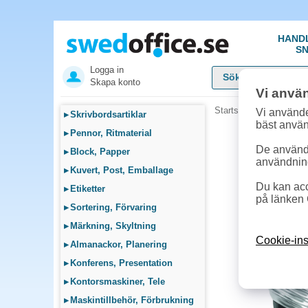
HAND
SN
Logga in
Skapa konto
Vi anvä
Startsida
»
Möbler, Lamp
Vi använde
▸
Skrivbordsartiklar
bäst anvä
▸
Pennor, Ritmaterial
De används
▸
Block, Papper
användnin
▸
Kuvert, Post, Emballage
Du kan acc
▸
Etiketter
på länken 
▸
Sortering, Förvaring
▸
Märkning, Skyltning
Cookie-ins
▸
Almanackor, Planering
▸
Konferens, Presentation
▸
Kontorsmaskiner, Tele
▸
Maskintillbehör, Förbrukning