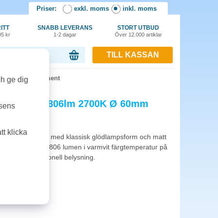
Priser:
exkl. moms
inkl. moms
ITT
SNABB LEVERANS
STORT UTBUD
95 kr
1-2 dagar
Över 12.000 artiklar
TILL KASSAN
or, 0.00 kr
0K Ø 60mm Filament
ch ge dig
sram 5,9W 806lm 2700K Ø 60mm
tsens
t klicka
 filamentlampa med klassisk glödlampsform och matt
ning. Lampan ger 806 lumen i varmvit färgtemperatur på
rativ och funktionell belysning.