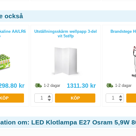
de också
lkaline AA/LR6
Utställningsskärm wellpapp 3-del
Brandstege H
p
vit 5st/fp
298.80
kr
1311.30
kr
1-2 dagar
1-2 dagar
KÖP
KÖP
mation om: LED Klotlampa E27 Osram 5,9W 