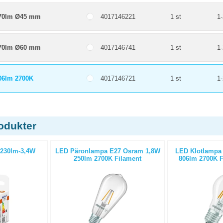
470lm Ø45 mm
4017146221
1 st
1-
470lm Ø60 mm
4017146741
1 st
1-
06lm 2700K
4017146721
1 st
1-
odukter
230lm-3,4W
LED Päronlampa E27 Osram 1,8W
LED Klotlampa
250lm 2700K Filament
806lm 2700K F