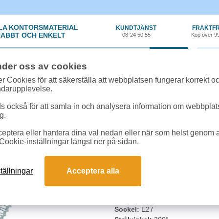
LA KONTORSMATERIAL
KUNDTJÄNST
FRAKTFR
ABBT OCH ENKELT
08-24 50 55
Köp över 9
0 var
nder oss av cookies
or, Elartiklar
»
LED-lampor
»
LED Klotlampa E27 Osram 5,9W 806lm 270
r Cookies för att säkerställa att webbplatsen fungerar korrekt o
ndarupplevelse.
LED Klotlampa E27 O
 också för att samla in och analysera information om webbpla
g.
Filament
eptera eller hantera dina val nedan eller när som helst genom at
LED-lampa Osram E27 5.9W är en
Cookie-inställningar längst ner på sidan.
glas för mjuk och jämn ljussprid
2700K, vilket passar för både deko
tällningar
Acceptera alla
Effekt:
5,9W
Ljusflöde:
806 lumen
Färgtemperatur:
2700K varmvit
Sockel:
E27