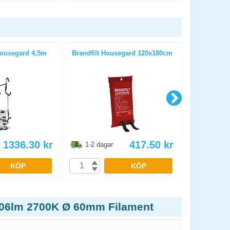
ousegard 4,5m
Brandfilt Housegard 120x180cm
Grenuttag
br
1336.30
kr
417.50
kr
1-2 dagar
1-2 dag
KÖP
KÖP
806lm 2700K Ø 60mm Filament