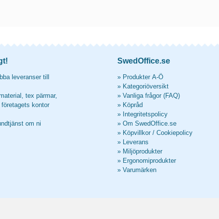
gt!
SwedOffice.se
ba leveranser till
»
Produkter A-Ö
»
Kategoriöversikt
material, tex pärmar,
»
Vanliga frågor (FAQ)
l företagets kontor
»
Köpråd
»
Integritetspolicy
undtjänst om ni
»
Om SwedOffice.se
»
Köpvillkor
/
Cookiepolicy
»
Leverans
»
Miljöprodukter
»
Ergonomiprodukter
»
Varumärken