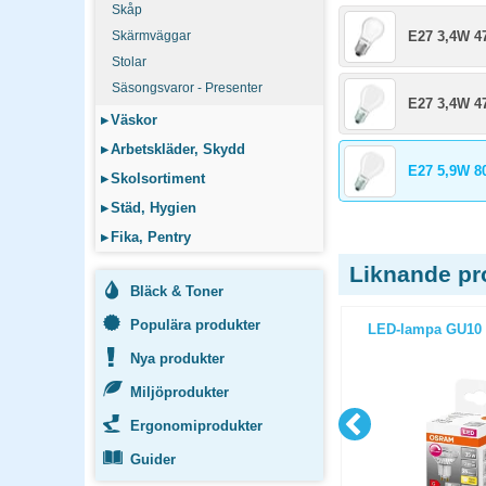
Skåp
Skärmväggar
E27 3,4W 
Stolar
Säsongsvaror - Presenter
E27 3,4W 
▸
Väskor
▸
Arbetskläder, Skydd
E27 5,9W 8
▸
Skolsortiment
▸
Städ, Hygien
▸
Fika, Pentry
Liknande pr
Bläck & Toner
Populära produkter
 LED 40cm
Glödlampa Ljusstake LED E10 10-
LED-lampa GU10 
55V 0.2W 7-armad 3st/fp
Nya produkter
Miljöprodukter
Ergonomiprodukter
Guider