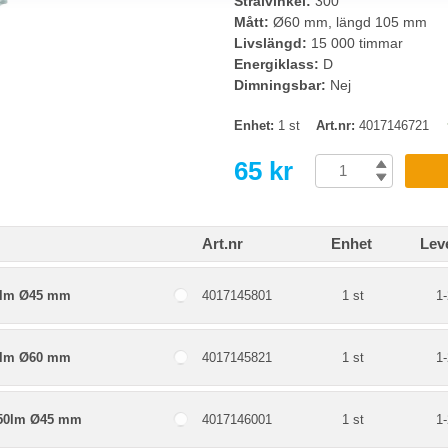
Strålvinkel:
300°
Mått:
Ø60 mm, längd 105 mm
Livslängd:
15 000 timmar
Energiklass:
D
Dimningsbar:
Nej
Enhet:
1 st
Art.nr:
4017146721
65 kr
Art.nr
Enhet
Lev
6lm Ø45 mm
4017145801
1 st
1-
6lm Ø60 mm
4017145821
1 st
1-
250lm Ø45 mm
4017146001
1 st
1-