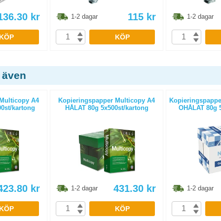
136.30
kr
115
kr
1-2 dagar
1-2 dagar
KÖP
KÖP
 även
Multicopy A4
Kopieringspapper Multicopy A4
Kopieringspapper
0st/kartong
HÅLAT 80g 5x500st/kartong
OHÅLAT 80g 5
423.80
kr
431.30
kr
1-2 dagar
1-2 dagar
KÖP
KÖP