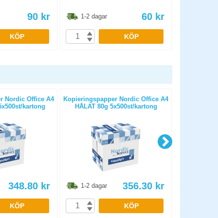
90
kr
60
kr
1-2 dagar
1-2 dag
KÖP
KÖP
 Nordic Office A4
Kopieringspapper Nordic Office A4
Kopierings
x500st/kartong
HÅLAT 80g 5x500st/kartong
OHÅLAT 
348.80
kr
356.30
kr
1-2 dagar
1-2 dag
KÖP
KÖP