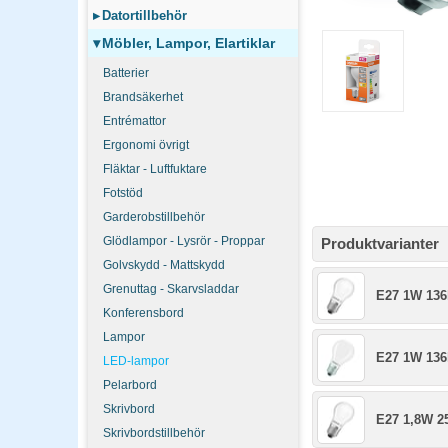
▸
Datortillbehör
▾
Möbler, Lampor, Elartiklar
Batterier
Brandsäkerhet
Entrémattor
Ergonomi övrigt
Fläktar - Luftfuktare
Fotstöd
Garderobstillbehör
Glödlampor - Lysrör - Proppar
Produktvarianter
Golvskydd - Mattskydd
Grenuttag - Skarvsladdar
E27 1W 13
Konferensbord
Lampor
E27 1W 13
LED-lampor
Pelarbord
Skrivbord
E27 1,8W 
Skrivbordstillbehör