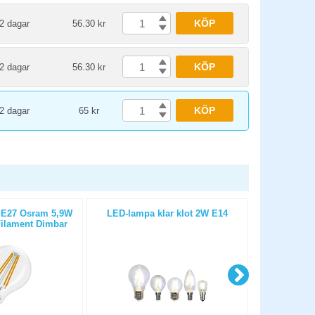
KÖP
2 dagar
56.30 kr
KÖP
2 dagar
56.30 kr
KÖP
2 dagar
65 kr
 E27 Osram 5,9W
LED-lampa klar klot 2W E14
Deltaco Sma
ilament Dimbar
SH-L