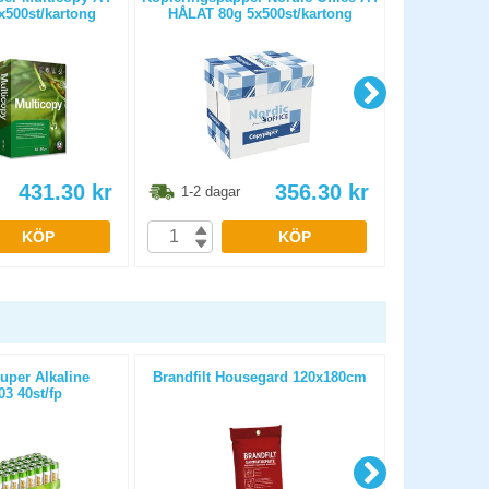
500st/kartong
HÅLAT 80g 5x500st/kartong
OHÅLAT 
431.30
kr
356.30
kr
1-2 dagar
1-2 dag
KÖP
KÖP
uper Alkaline
Brandfilt Housegard 120x180cm
Grenuttag
3 40st/fp
br