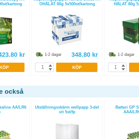
0st/kartong
OHÅLAT 80g 5x500st/kartong
HÅLAT 80g 5x
423.80
kr
348.80
kr
1-2 dagar
1-2 dagar
KÖP
KÖP
de också
lkaline AA/LR6
Utställningsskärm wellpapp 3-del
Batteri GP S
p
vit 5st/fp
AAA/LR0