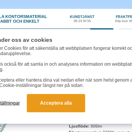
LA KONTORSMATERIAL
KUNDTJÄNST
FRAKTFR
ABBT OCH ENKELT
08-24 50 55
Köp över 9
0 var
nder oss av cookies
or, Elartiklar
»
LED-lampor
»
LED Klotlampa E27 Osram 5,9W 806lm 2700
r Cookies för att säkerställa att webbplatsen fungerar korrekt o
ndarupplevelse.
LED Klotlampa E27 Os
 också för att samla in och analysera information om webbpla
g.
Dimbar
eptera eller hantera dina val nedan eller när som helst genom at
Osram LED-lampa E27 är en dimb
Cookie-inställningar längst ner på sidan.
energieffektiv LED-teknik. Lampa
varmvitt ljus på 2700K som passar
på 360° ger en jämn ljusfördelnin
tällningar
Acceptera alla
och allmänbelysning.
Effekt:
5,9W
Ljusflöde:
806lm