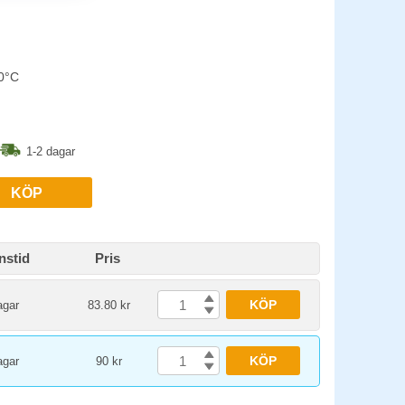
40°C
1-2 dagar
KÖP
nstid
Pris
KÖP
agar
83.80 kr
KÖP
agar
90 kr