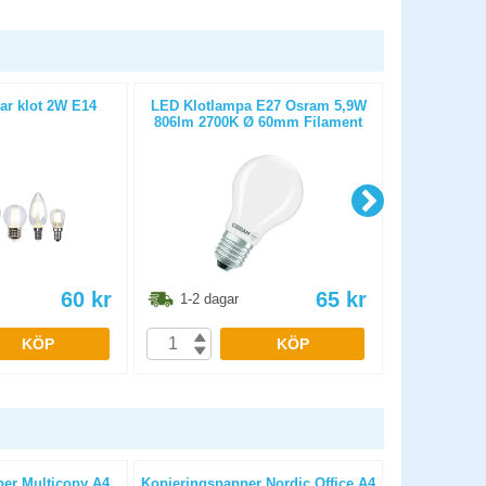
ar klot 2W E14
LED Klotlampa E27 Osram 5,9W
Deltaco Sma
806lm 2700K Ø 60mm Filament
SH-L
60
kr
65
kr
1-2 dagar
1-2 dag
KÖP
KÖP
er Multicopy A4
Kopieringspapper Nordic Office A4
Kopierings