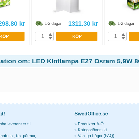
298.80
kr
1311.30
kr
1-2 dagar
1-2 dagar
KÖP
KÖP
mation om: LED Klotlampa E27 Osram 5,9W 
gt!
SwedOffice.se
ba leveranser till
»
Produkter A-Ö
»
Kategoriöversikt
material, tex pärmar,
»
Vanliga frågor (FAQ)