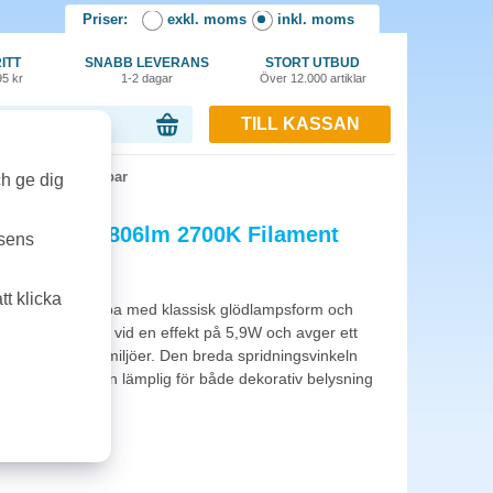
Priser:
exkl. moms
inkl. moms
ITT
SNABB LEVERANS
STORT UTBUD
95 kr
1-2 dagar
Över 12.000 artiklar
TILL KASSAN
or, 0.00 kr
K Filament Dimbar
ch ge dig
ram 5,9W 806lm 2700K Filament
tsens
t klicka
ar filamentlampa med klassisk glödlampsform och
n ger 806 lumen vid en effekt på 5,9W och avger ett
 i många olika miljöer. Den breda spridningsvinkeln
g och gör lampan lämplig för både dekorativ belysning