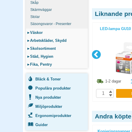
Skåp
Skärmväggar
Liknande pr
Stolar
Säsongsvaror - Presenter
 LED 40cm
LED-lampa normalform 8W E27
LED-lampa GU10 
▸
Väskor
▸
Arbetskläder, Skydd
▸
Skolsortiment
▸
Städ, Hygien
▸
Fika, Pentry
Bläck & Toner
3.80
kr
98.80
kr
1-2 dagar
1-2 dagar
Populära produkter
P
KÖP
Nya produkter
Miljöprodukter
Andra köpte
Ergonomiprodukter
Guider
ticopy A3
Kopieringspapper Nordic Office
Kopieringspapper 