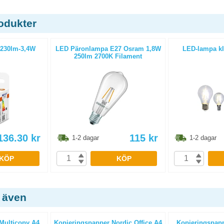
odukter
230lm-3,4W
LED Päronlampa E27 Osram 1,8W
LED-lampa kl
250lm 2700K Filament
136.30
kr
115
kr
1-2 dagar
1-2 dagar
KÖP
KÖP
 även
Multicopy A4
Kopieringspapper Nordic Office A4
Kopieringspapp