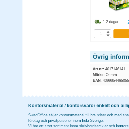
8.80
kr
148.80
kr
1-2 dagar
1-2 dagar
P
KÖP
Övrig infor
Art.nr:
4017146141
Märke:
Osram
EAN:
4099854465055
Kontorsmaterial / kontorsvaror enkelt och billi
SwedOffice säljer kontorsmaterial till bra priser och med snab
företag och privatpersoner inom hela Sverige.
Vi har ett stort sortiment inom skrivbordsartiklar och kontors