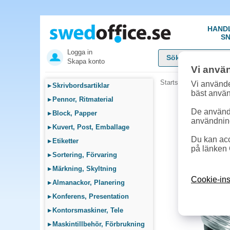
HAND
SN
Logga in
Skapa konto
Vi anvä
Startsida
»
Möbler, Lamp
Vi använde
▸
Skrivbordsartiklar
bäst anvä
▸
Pennor, Ritmaterial
De används
▸
Block, Papper
användnin
▸
Kuvert, Post, Emballage
Du kan acc
▸
Etiketter
på länken 
▸
Sortering, Förvaring
▸
Märkning, Skyltning
Cookie-ins
▸
Almanackor, Planering
▸
Konferens, Presentation
▸
Kontorsmaskiner, Tele
▸
Maskintillbehör, Förbrukning