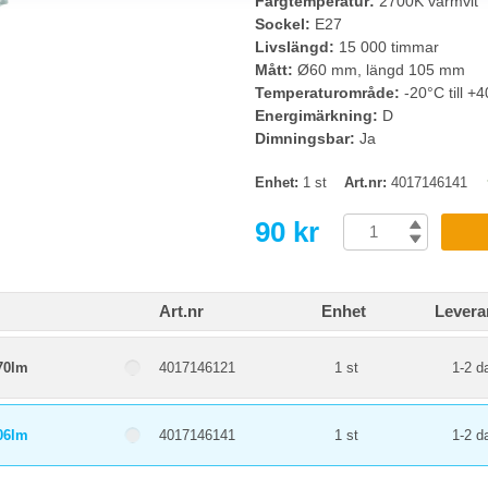
Färgtemperatur:
2700K varmvit
Sockel:
E27
Livslängd:
15 000 timmar
Mått:
Ø60 mm, längd 105 mm
Temperaturområde:
-20°C till +
Energimärkning:
D
Dimningsbar:
Ja
Enhet:
1 st
Art.nr:
4017146141
90 kr
Art.nr
Enhet
Levera
70lm
4017146121
1 st
1-2 d
06lm
4017146141
1 st
1-2 d