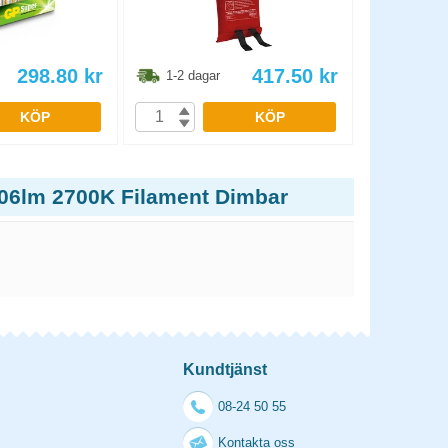
298.80
kr
417.50
kr
1-2 dagar
1-2 dag
KÖP
KÖP
806lm 2700K Filament Dimbar
Kundtjänst
08-24 50 55
Kontakta oss