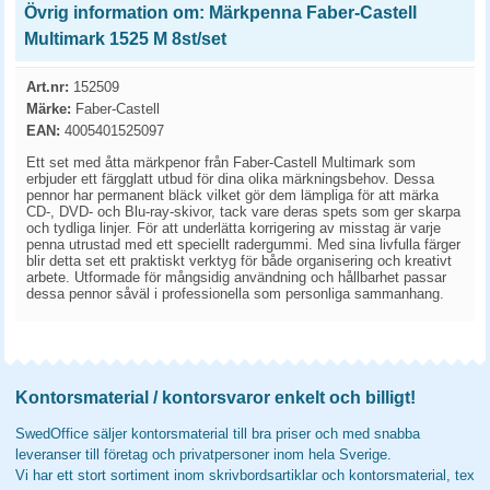
Övrig information om: Märkpenna Faber-Castell
Multimark 1525 M 8st/set
Art.nr:
152509
Märke:
Faber-Castell
EAN:
4005401525097
Ett set med åtta märkpenor från Faber-Castell Multimark som
erbjuder ett färgglatt utbud för dina olika märkningsbehov. Dessa
pennor har permanent bläck vilket gör dem lämpliga för att märka
CD-, DVD- och Blu-ray-skivor, tack vare deras spets som ger skarpa
och tydliga linjer. För att underlätta korrigering av misstag är varje
penna utrustad med ett speciellt radergummi. Med sina livfulla färger
blir detta set ett praktiskt verktyg för både organisering och kreativt
arbete. Utformade för mångsidig användning och hållbarhet passar
dessa pennor såväl i professionella som personliga sammanhang.
Kontorsmaterial / kontorsvaror enkelt och billigt!
SwedOffice säljer kontorsmaterial till bra priser och med snabba
leveranser till företag och privatpersoner inom hela Sverige.
Vi har ett stort sortiment inom skrivbordsartiklar och kontorsmaterial, tex