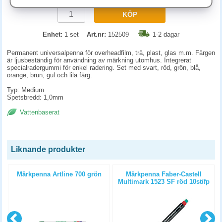
KÖP
Enhet:
1 set
Art.nr:
152509
1-2 dagar
Permanent universalpenna för overheadfilm, trä, plast, glas m.m. Färgen
är ljusbeständig för användning av märkning utomhus. Integrerat
specialradergummi för enkel radering. Set med svart, röd, grön, blå,
orange, brun, gul och lila färg.
Typ: Medium
Spetsbredd: 1,0mm
Vattenbaserat
Liknande produkter
Märkpenna Artline 700 grön
Märkpenna Faber-Castell
p
Multimark 1523 SF röd 10st/fp