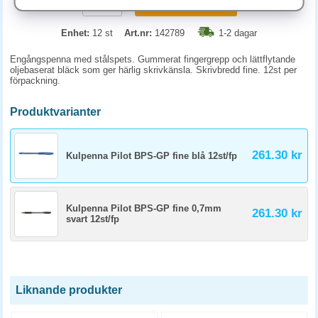
KÖP
Enhet:
12 st
Art.nr:
142789
1-2 dagar
Engångspenna med stålspets. Gummerat fingergrepp och lättflytande
oljebaserat bläck som ger härlig skrivkänsla. Skrivbredd fine. 12st per
förpackning.
Produktvarianter
261.30 kr
Kulpenna Pilot BPS-GP fine blå 12st/fp
Kulpenna Pilot BPS-GP fine 0,7mm
261.30 kr
svart 12st/fp
Liknande produkter