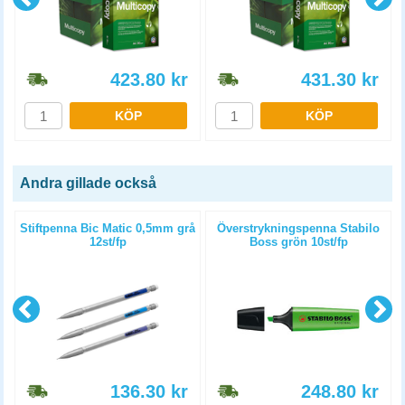
423.80
kr
431.30
kr
KÖP
KÖP
Andra gillade också
Stiftpenna Bic Matic 0,5mm grå
Överstrykningspenna Stabilo
p
12st/fp
Boss grön 10st/fp
136.30
kr
248.80
kr