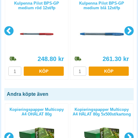
Kulpenna Pilot BPS-GP
Kulpenna Pilot BPS-GP
medium röd 12st/fp
medium blå 12st/fp
248.80
kr
261.30
kr
KÖP
KÖP
Andra köpte även
Kopieringspapper Multicopy
Kopieringspapper Multicopy
A4 OHÅLAT 80g
A4 HÅLAT 80g 5x500st/kartong
5x500st/kartong