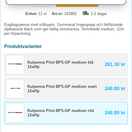
KÖP
Enhet:
12 st
Art.nr:
142802
1-2 dagar
Engångspenna med stålspets. Gummerat fingergrepp och lättflytande
oljebaserat bläck som ger härlig skrivkänsla. Skrivbredd medium. 12st
per förpackning.
Produktvarianter
Kulpenna Pilot BPS-GP medium blå
261.30 kr
12st/fp
Kulpenna Pilot BPS-GP medium svart
248.80 kr
12st/fp
Kulpenna Pilot BPS-GP medium röd
248.80 kr
12st/fp