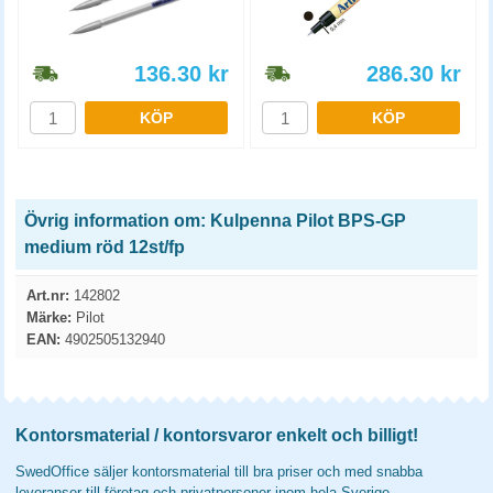
136.30
kr
286.30
kr
KÖP
KÖP
Övrig information om: Kulpenna Pilot BPS-GP
medium röd 12st/fp
Art.nr:
142802
Märke:
Pilot
EAN:
4902505132940
Kontorsmaterial / kontorsvaror enkelt och billigt!
SwedOffice säljer kontorsmaterial till bra priser och med snabba
leveranser till företag och privatpersoner inom hela Sverige.