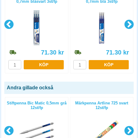
0,7mm blåsvart 3st/fp
0,7mm blå 3st/fp
71.30
kr
71.30
kr
KÖP
KÖP
Andra gillade också
Stiftpenna Bic Matic 0,5mm grå
Märkpenna Artline 725 svart
12st/fp
12st/fp