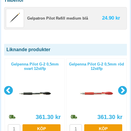
Tillbehör
24.90 kr
Gelpatron Pilot Refill medium blå
Liknande produkter
m
Gelpenna Pilot G-2 0,5mm
Gelpenna Pilot G-2 0,5mm röd
svart 12st/fp
12st/fp
361.30
kr
361.30
kr
KÖP
KÖP