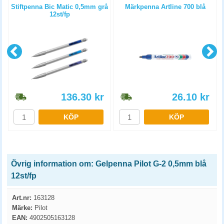
Stiftpenna Bic Matic 0,5mm grå
Märkpenna Artline 700 blå
12st/fp
136.30
kr
26.10
kr
KÖP
KÖP
Övrig information om: Gelpenna Pilot G-2 0,5mm blå
12st/fp
Art.nr:
163128
Märke:
Pilot
EAN:
4902505163128