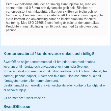
Pilot G-2 gelpenna erbjuder en smidig skrivupplevelse, med en
spetsstorlek på 0,5 mm och dynamiskt gelbläck. Bläcket är
vattenresistent och kladdfritt, vilket ger skriften en tydlig och ren
framtoning. Pennans design innefattar ett konturerat gummigrepp för
extra komfort vid användning samt en klickmekanism för enkel
hantering. Med ISO 27668-2-certifiering är bläcket dokumentäkta.
Produkten finns tillgänglig i en förpackning med 12 stycken blåa
pennor.
Kontorsmaterial / kontorsvaror enkelt och billigt!
SwedOffice säljer kontorsmaterial till bra priser och med snabba
leveranser till företag och privatpersoner inom hela Sverige.
Vi har ett stort sortiment inom skrivbordsartiklar och kontorsmaterial, tex
pärmar, pennor, papper, kuvert och fika mm. Hos oss hittar du allt till
företagets kontor eller hemmakontoret.
Beställ snabbt och enkelt via vår webbplats eller kontakta kundtjänst om
ni behöver hjälp.
»
Läs mer om SwedOffice.se
SwedOffice.se