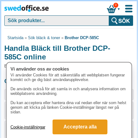
0
▼
Startsida
»
Sök bläck & toner
»
Brother DCP-585C
Handla Bläck till Brother DCP-
585C online
Bläck och tillbehör som passar till Brother DCP-585C
Vi använder oss av cookies
Vi använder Cookies för att säkerställa att webbplatsen fungerar
korrekt och ge dig bäst användarupplevelse.
Originalprodukter till Brother DCP-585C
De används också för att samla in och analysera information om
webbplatsens användning.
Storlek / info
Art.nr
Du kan acceptera eller hantera dina val nedan eller när som helst
genom att klicka på länken Cookie-inställningar längst ner på
KÖP
LC1100BK
336.30 kr
sidan.
Acceptera alla
Cookie-inställningar
KÖP
LC1100C
198.80 kr