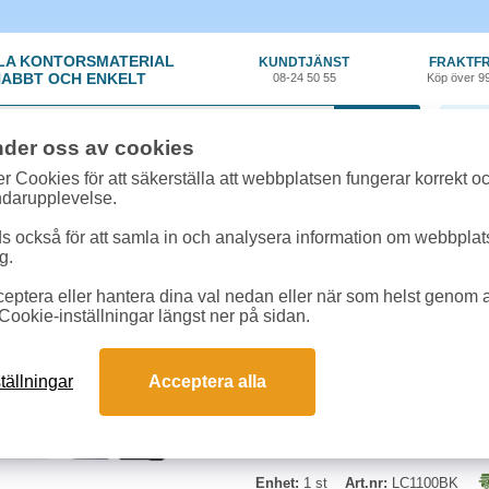
LA KONTORSMATERIAL
KUNDTJÄNST
FRAKTFR
ABBT OCH ENKELT
08-24 50 55
Köp över 9
0 var
nder oss av cookies
ehör, Förbrukning
»
Bläckpatroner Brother
»
Bläckpatron Brother LC1100BK 4
r Cookies för att säkerställa att webbplatsen fungerar korrekt o
ndarupplevelse.
Bläckpatron Brother L
 också för att samla in och analysera information om webbpla
g.
Brother Svart bläckpatron Kapacite
eptera eller hantera dina val nedan eller när som helst genom at
följande skrivare: DCP-385C/ 
Cookie-inställningar längst ner på sidan.
5890CN/ 6490CW/ 6890CDW/ 790
tällningar
Acceptera alla
Enhet:
1 st
Art.nr:
LC1100BK