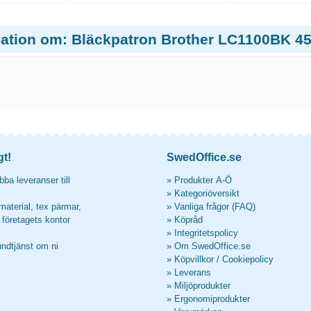
mation om: Bläckpatron Brother LC1100BK 45
gt!
SwedOffice.se
ba leveranser till
»
Produkter A-Ö
»
Kategoriöversikt
material, tex pärmar,
»
Vanliga frågor (FAQ)
l företagets kontor
»
Köpråd
»
Integritetspolicy
undtjänst om ni
»
Om SwedOffice.se
»
Köpvillkor
/
Cookiepolicy
»
Leverans
»
Miljöprodukter
»
Ergonomiprodukter