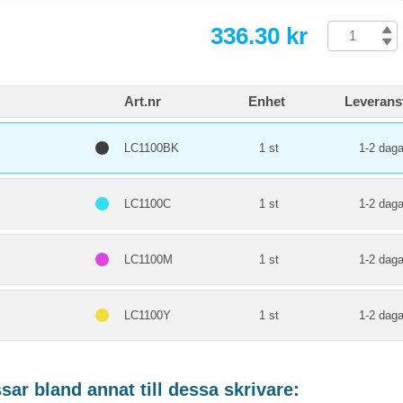
336.30 kr
Art.nr
Enhet
Leverans
LC1100BK
1 st
1-2 daga
LC1100C
1 st
1-2 daga
LC1100M
1 st
1-2 daga
LC1100Y
1 st
1-2 daga
ar bland annat till dessa skrivare: