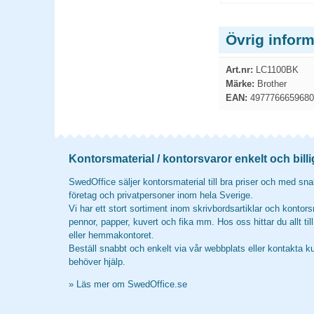
Övrig infor
Art.nr:
LC1100BK
Märke:
Brother
EAN:
4977766659680
Kontorsmaterial / kontorsvaror enkelt och billi
SwedOffice säljer kontorsmaterial till bra priser och med snab
företag och privatpersoner inom hela Sverige.
Vi har ett stort sortiment inom skrivbordsartiklar och kontors
pennor, papper, kuvert och fika mm. Hos oss hittar du allt til
eller hemmakontoret.
Beställ snabbt och enkelt via vår webbplats eller kontakta k
behöver hjälp.
»
Läs mer om SwedOffice.se