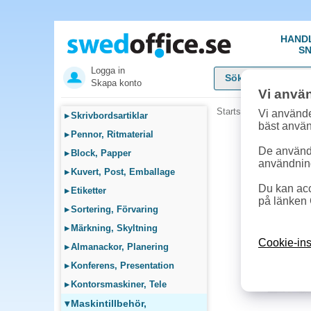
HAND
SN
Logga in
Skapa konto
Vi anvä
Startsida
»
Maskintillb
Vi använde
▸
Skrivbordsartiklar
bäst anvä
▸
Pennor, Ritmaterial
De används
▸
Block, Papper
användnin
▸
Kuvert, Post, Emballage
Du kan acc
▸
Etiketter
på länken 
▸
Sortering, Förvaring
▸
Märkning, Skyltning
Cookie-ins
▸
Almanackor, Planering
▸
Konferens, Presentation
▸
Kontorsmaskiner, Tele
▾
Maskintillbehör,