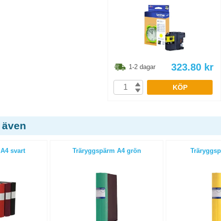
323.80
kr
1-2 dagar
KÖP
 även
A4 svart
Träryggspärm A4 grön
Träryggsp