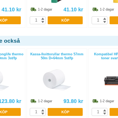
41.10
kr
41.10
kr
1-2 dagar
1-2 dagar
KÖP
KÖP
de också
Longlife thermo
Kassa-/kvittorullar thermo 57mm
Kompatibel HP
mm 3st/fp
50m D=64mm 5st/fp
toner svar
123.80
kr
93.80
kr
1-2 dagar
1-2 dagar
KÖP
KÖP