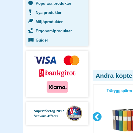
Populära produkter
Nya produkter
Miljöprodukter
Ergonomiprodukter
Guider
Andra köpte
 A4 lila
Träryggspärm A4 röd
Träryggspärm 