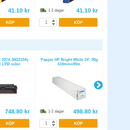
41.10
kr
41.10
kr
1-2 dagar
1-2 dag
KÖP
KÖP
 207A (W2210A)
Papper HP Bright White 24" 90g
Kassa-/kvit
t 1350 sidor
610mmx45m
25m D
748.80
kr
498.80
kr
1-2 dagar
1-2 dag
KÖP
KÖP