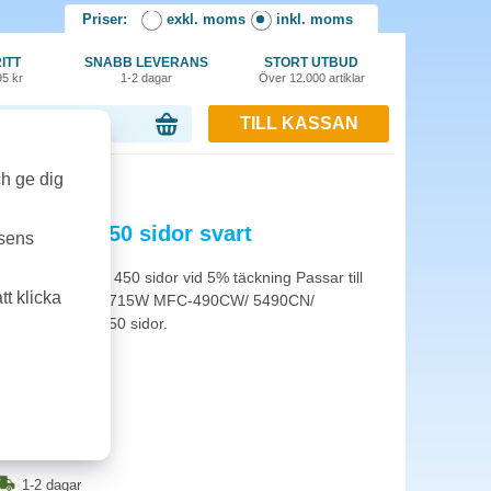
Priser:
exkl. moms
inkl. moms
ITT
SNABB LEVERANS
STORT UTBUD
95 kr
1-2 dagar
Över 12.000 artiklar
TILL KASSAN
or, 0.00 kr
50 sidor svart
ch ge dig
C1100BK 450 sidor svart
tsens
t: Räcker till ca 450 sidor vid 5% täckning Passar till
t klicka
585CW/ 6690CW/ J715W MFC-490CW/ 5490CN/
CW/ 990CW. 450 sidor.
1-2 dagar