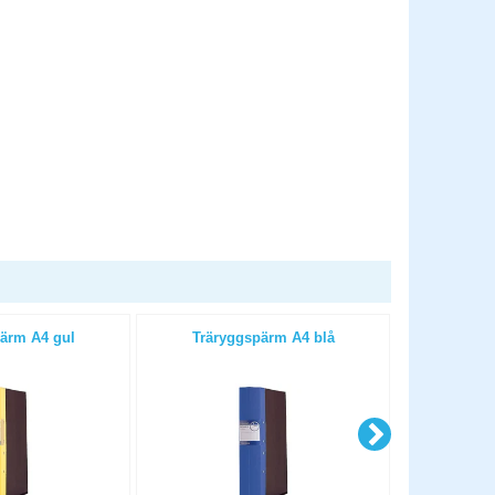
ärm A4 gul
Träryggspärm A4 blå
Trärygg