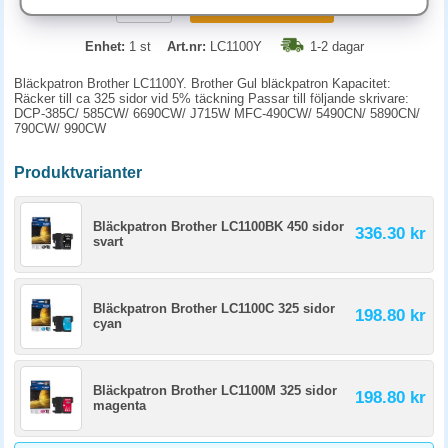
KÖP
Enhet:
1 st
Art.nr:
LC1100Y
1-2 dagar
Bläckpatron Brother LC1100Y. Brother Gul bläckpatron Kapacitet:
Räcker till ca 325 sidor vid 5% täckning Passar till följande skrivare:
DCP-385C/ 585CW/ 6690CW/ J715W MFC-490CW/ 5490CN/ 5890CN/
790CW/ 990CW
Produktvarianter
Bläckpatron Brother LC1100BK 450 sidor
336.30 kr
svart
Bläckpatron Brother LC1100C 325 sidor
198.80 kr
cyan
Bläckpatron Brother LC1100M 325 sidor
198.80 kr
magenta