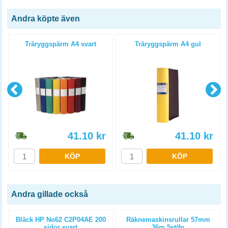
Andra köpte även
4
Träryggspärm A4 svart
Träryggspärm A4 gul
41.10
kr
41.10
kr
KÖP
KÖP
Andra gillade också
)
Bläck HP No62 C2P04AE 200
Räknemaskinsrullar 57mm
sidor svart
36m 5st/fp