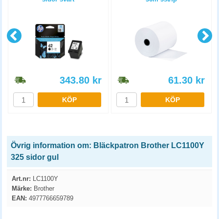
343.80
kr
61.30
kr
KÖP
KÖP
Övrig information om: Bläckpatron Brother LC1100Y
325 sidor gul
Art.nr:
LC1100Y
Märke:
Brother
EAN:
4977766659789