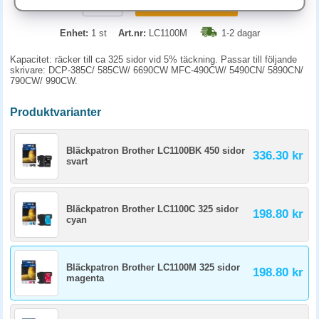
KÖP
Enhet:
1 st
Art.nr:
LC1100M
1-2 dagar
Kapacitet: räcker till ca 325 sidor vid 5% täckning. Passar till följande
skrivare: DCP-385C/ 585CW/ 6690CW MFC-490CW/ 5490CN/ 5890CN/
790CW/ 990CW.
Produktvarianter
Bläckpatron Brother LC1100BK 450 sidor
336.30 kr
svart
Bläckpatron Brother LC1100C 325 sidor
198.80 kr
cyan
Bläckpatron Brother LC1100M 325 sidor
198.80 kr
magenta