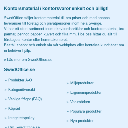
Kontorsmaterial / kontorsvaror enkelt och billigt!
SwedOffice säljer kontorsmaterial till bra priser och med snabba
leveranser till företag och privatpersoner inom hela Sverige.
Vi har ett stort sortiment inom skrivbordsartiklar och kontorsmaterial, tex
pärmar, pennor, papper, kuvert och fika mm. Hos oss hittar du allt till
företagets kontor eller hemmakontoret.
Beställ snabbt och enkelt via vår webbplats eller kontakta kundtjänst om
ni behöver hjälp.
»
Läs mer om SwedOffice.se
SwedOffice.se
»
Produkter A-Ö
»
Miljöprodukter
»
Kategoriöversikt
»
Ergonomiprodukter
»
Vanliga frågor (FAQ)
»
Varumärken
»
Köpråd
»
Populära produkter
»
Integritetspolicy
»
Nya produkter
»
Om SwedOffice.se