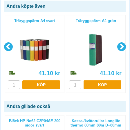
Andra köpte även
Träryggspärm A4 svart
Träryggspärm A4 grön
41.10
kr
41.10
kr
KÖP
KÖP
Andra gillade också
Bläck HP No62 C2P04AE 200
Kassa-/kvittorullar Longlife
sidor svart
thermo 80mm 80m D=80mm
3st/fp