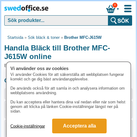
0
▼
Startsida
»
Sök bläck & toner
»
Brother MFC-J615W
Handla Bläck till Brother MFC-
J615W online
Bläck och tillbehör som passar till Brother MFC-J615W
Vi använder oss av cookies
Vi använder Cookies för att säkerställa att webbplatsen fungerar
korrekt och ge dig bäst användarupplevelse.
Originalprodukter till Brother MFC-J615W
De används också för att samla in och analysera information om
webbplatsens användning.
Storlek / info
Art.nr
Du kan acceptera eller hantera dina val nedan eller när som helst
genom att klicka på länken Cookie-inställningar längst ner på
KÖP
LC1100BK
336.30 kr
sidan.
Acceptera alla
Cookie-inställningar
KÖP
LC1100C
198.80 kr