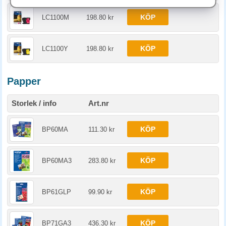
KÖP
LC1100M
198.80 kr
KÖP
LC1100Y
198.80 kr
Papper
Storlek / info
Art.nr
KÖP
BP60MA
111.30 kr
KÖP
BP60MA3
283.80 kr
KÖP
BP61GLP
99.90 kr
KÖP
BP71GA3
436.30 kr