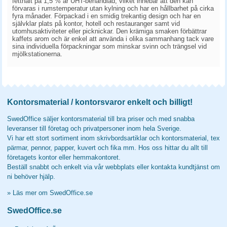
fetthalt på 1,5 % är UHT-behandlad, vilket innebär att den kan
förvaras i rumstemperatur utan kylning och har en hållbarhet på cirka
fyra månader. Förpackad i en smidig trekantig design och har en
självklar plats på kontor, hotell och restauranger samt vid
utomhusaktiviteter eller picknickar. Den krämiga smaken förbättrar
kaffets arom och är enkel att använda i olika sammanhang tack vare
sina individuella förpackningar som minskar svinn och trängsel vid
mjölkstationerna.
Kontorsmaterial / kontorsvaror enkelt och billigt!
SwedOffice säljer kontorsmaterial till bra priser och med snabba
leveranser till företag och privatpersoner inom hela Sverige.
Vi har ett stort sortiment inom skrivbordsartiklar och kontorsmaterial, tex
pärmar, pennor, papper, kuvert och fika mm. Hos oss hittar du allt till
företagets kontor eller hemmakontoret.
Beställ snabbt och enkelt via vår webbplats eller kontakta kundtjänst om
ni behöver hjälp.
»
Läs mer om SwedOffice.se
SwedOffice.se