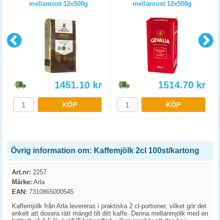
mellanrost 12x500g
mellanrost 12x500g
1451.10
kr
1514.70
kr
KÖP
KÖP
Övrig information om: Kaffemjölk 2cl 100st/kartong
Art.nr:
2257
Märke:
Arla
EAN:
7310865000545
Kaffemjölk från Arla levereras i praktiska 2 cl-portioner, vilket gör det
enkelt att dosera rätt mängd till ditt kaffe. Denna mellanmjölk med en