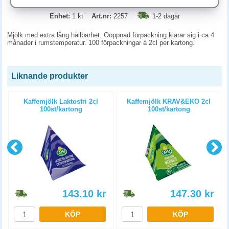
Enhet:
1 kt
Art.nr:
2257
1-2 dagar
Mjölk med extra lång hållbarhet. Oöppnad förpackning klarar sig i ca 4
månader i rumstemperatur. 100 förpackningar á 2cl per kartong.
Liknande produkter
m
Kaffemjölk Laktosfri 2cl
Kaffemjölk KRAV&EKO 2cl
100st/kartong
100st/kartong
143.10
kr
147.30
kr
KÖP
KÖP