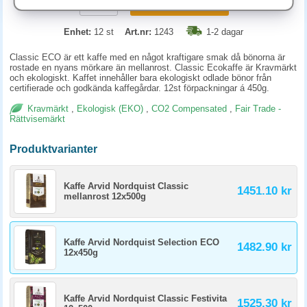
KÖP
Enhet:
12 st
Art.nr:
1243
1-2 dagar
Classic ECO är ett kaffe med en något kraftigare smak då bönorna är
rostade en nyans mörkare än mellanrost. Classic Ecokaffe är Kravmärkt
och ekologiskt. Kaffet innehåller bara ekologiskt odlade bönor från
certifierade och godkända kaffegårdar. 12st förpackningar á 450g.
Kravmärkt
,
Ekologisk (EKO)
,
CO2 Compensated
,
Fair Trade -
Rättvisemärkt
Produktvarianter
Kaffe Arvid Nordquist Classic
1451.10 kr
mellanrost 12x500g
Kaffe Arvid Nordquist Selection ECO
1482.90 kr
12x450g
Kaffe Arvid Nordquist Classic Festivita
1525.30 kr