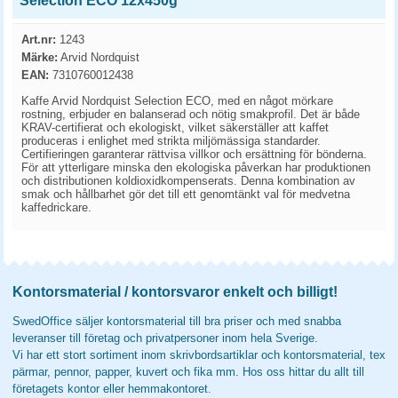
Selection ECO 12x450g
Art.nr:
1243
Märke:
Arvid Nordquist
EAN:
7310760012438
Kaffe Arvid Nordquist Selection ECO, med en något mörkare
rostning, erbjuder en balanserad och nötig smakprofil. Det är både
KRAV-certifierat och ekologiskt, vilket säkerställer att kaffet
produceras i enlighet med strikta miljömässiga standarder.
Certifieringen garanterar rättvisa villkor och ersättning för bönderna.
För att ytterligare minska den ekologiska påverkan har produktionen
och distributionen koldioxidkompenserats. Denna kombination av
smak och hållbarhet gör det till ett genomtänkt val för medvetna
kaffedrickare.
Kontorsmaterial / kontorsvaror enkelt och billigt!
SwedOffice säljer kontorsmaterial till bra priser och med snabba
leveranser till företag och privatpersoner inom hela Sverige.
Vi har ett stort sortiment inom skrivbordsartiklar och kontorsmaterial, tex
pärmar, pennor, papper, kuvert och fika mm. Hos oss hittar du allt till
företagets kontor eller hemmakontoret.