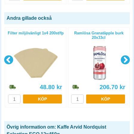
Andra gillade också
Filter miljövänligt 1x4 200st/fp
Ramlösa Granatäpple burk
20x33cl
48.80
kr
206.70
kr
KÖP
KÖP
Övrig information om: Kaffe Arvid Nordquist