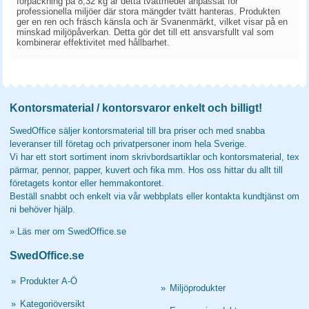
förpackning på 8,32 kg är detta tvättmedel anpassat för
professionella miljöer där stora mängder tvätt hanteras. Produkten
ger en ren och fräsch känsla och är Svanenmärkt, vilket visar på en
minskad miljöpåverkan. Detta gör det till ett ansvarsfullt val som
kombinerar effektivitet med hållbarhet.
Kontorsmaterial / kontorsvaror enkelt och billigt!
SwedOffice säljer kontorsmaterial till bra priser och med snabba
leveranser till företag och privatpersoner inom hela Sverige.
Vi har ett stort sortiment inom skrivbordsartiklar och kontorsmaterial, tex
pärmar, pennor, papper, kuvert och fika mm. Hos oss hittar du allt till
företagets kontor eller hemmakontoret.
Beställ snabbt och enkelt via vår webbplats eller kontakta kundtjänst om
ni behöver hjälp.
»
Läs mer om SwedOffice.se
SwedOffice.se
»
Produkter A-Ö
»
Miljöprodukter
»
Kategoriöversikt