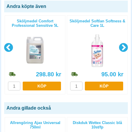
Andra köpte även
Sköljmedel Comfort
Sköljmedel Softlan Softness &
g
Professional Sensitive 5L
Care 1L
298.80
kr
95.00
kr
KÖP
KÖP
Andra gillade också
Allrengöring Ajax Universal
Diskduk Wettex Classic blå
750ml
10st/fp