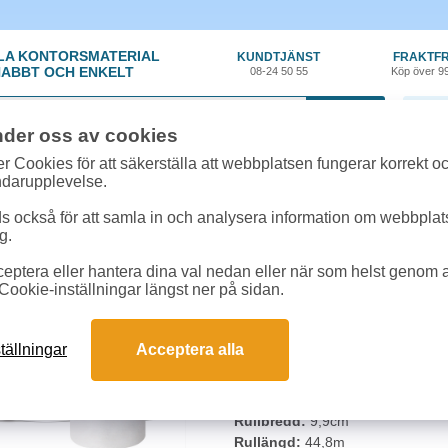
LA KONTORSMATERIAL
KUNDTJÄNST
FRAKTFR
ABBT OCH ENKELT
08-24 50 55
Köp över 9
0 var
nder oss av cookies
n
»
Toalettpapper
»
Toalettpapper Tork Universal 2 lager T4 42 rullar/bal
r Cookies för att säkerställa att webbplatsen fungerar korrekt o
ndarupplevelse.
Toalettpapper Tork Uni
 också för att samla in och analysera information om webbpla
g.
Vanliga ofärgade toalettpappersrulla
eptera eller hantera dina val nedan eller när som helst genom at
papper som är producerat utan fos
Cookie-inställningar längst ner på sidan.
hygienutrymmen.
Nytt art nr från Tork ersätter tidi
tällningar
Acceptera alla
System:
T4
Lager:
2
Färg:
Vit
Rullbredd:
9,9cm
Rullängd:
44,8m