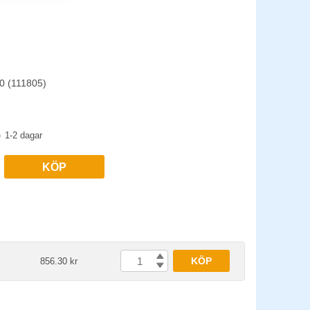
90 (111805)
1-2 dagar
KÖP
KÖP
856.30 kr