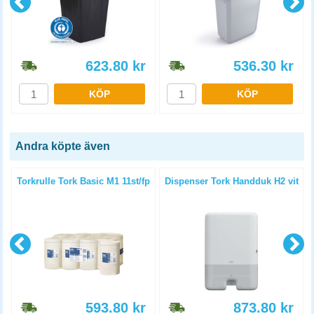
623.80
kr
536.30
kr
KÖP
KÖP
Andra köpte även
t
Torkrulle Tork Basic M1 11st/fp
Dispenser Tork Handduk H2 vit
593.80
kr
873.80
kr