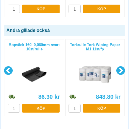
KÖP
KÖP
Andra gillade också
l
Sopsäck 160l 0,060mm svart
Torkrulle Tork Wiping Paper
10st/rulle
M1 11st/fp
86.30
kr
848.80
kr
KÖP
KÖP