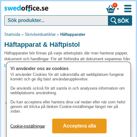
0
▼
Startsida
»
Skrivbordsartiklar
»
Häftapparater
Häftapparat & Häftpistol
Häftapparater bör finnas på varje arbetsplats där man hanterar papper,
dokument och handlingar. För att förhindra att dokument separeras från
varandra är det både enkelt och smidigt att använda en häftapparat.
Läs mer »
Vi använder oss av cookies
Häftapparater hjälper dig att hålla ordning på dina papper, och den ser till
Vi använder Cookies för att säkerställa att webbplatsen fungerar
att de hamnar i rätt följd och förblir så. Detta är ett oerhört användbart
Häftapparat Rapid F18 svart
korrekt och ge dig bäst användarupplevelse.
verktyg på alla arbetsplatser, oavsett bransch.
Art.nr:
23811101
De används också för att samla in och analysera information om
1-2 dagar
webbplatsens användning.
Viktigt med häftapparater trots digitalisering
143.80 kr
(inkl. moms)
Du kan acceptera eller hantera dina val nedan eller när som helst
Även om vi befinner oss i en tid då alltmer digitaliseras så förvaras
genom att klicka på länken Cookie-inställningar längst ner på
fortfarande en stor mängd dokument och handlingar i fysiska exemplar
KÖP
sidan.
på kontor och hem runt om i världen. I vårt sortiment hittar du allt från
Rapids klassiska bordshäftare till blockhäftare med enorm häftkapacitet
Acceptera alla
Cookie-inställningar
och häftpistoler som kan häfta affischer och plakat på väggar och
Häftapparat Eagle helstapel svart
anslagstavlor.