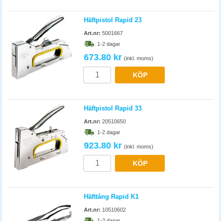
Häftpistol Rapid 23
Art.nr:
5001667
1-2 dagar
673.80 kr
(inkl. moms)
KÖP
Häftpistol Rapid 33
Art.nr:
20510650
1-2 dagar
923.80 kr
(inkl. moms)
KÖP
Häfttång Rapid K1
Art.nr:
10510602
1-2 dagar