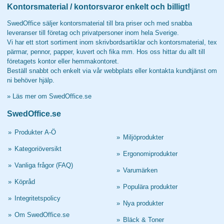
Kontorsmaterial / kontorsvaror enkelt och billigt!
SwedOffice säljer kontorsmaterial till bra priser och med snabba
leveranser till företag och privatpersoner inom hela Sverige.
Vi har ett stort sortiment inom skrivbordsartiklar och kontorsmaterial, tex
pärmar, pennor, papper, kuvert och fika mm. Hos oss hittar du allt till
företagets kontor eller hemmakontoret.
Beställ snabbt och enkelt via vår webbplats eller kontakta kundtjänst om
ni behöver hjälp.
»
Läs mer om SwedOffice.se
SwedOffice.se
»
Produkter A-Ö
»
Miljöprodukter
»
Kategoriöversikt
»
Ergonomiprodukter
»
Vanliga frågor (FAQ)
»
Varumärken
»
Köpråd
»
Populära produkter
»
Integritetspolicy
»
Nya produkter
»
Om SwedOffice.se
»
Bläck & Toner