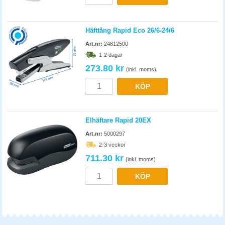
Häfttång Rapid Eco 26/6-24/6
Art.nr:
24812500
1-2 dagar
273.80 kr
(inkl. moms)
KÖP
Elhäftare Rapid 20EX
Art.nr:
5000297
2-3 veckor
711.30 kr
(inkl. moms)
KÖP