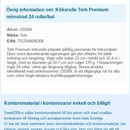
Övrig information om: Köksrulle Tork Premium
mönstrad 24 rullar/bal
Art.nr:
120269
Märke:
Tork
EAN:
7322540006308
Tork Premium köksrulle erbjuder pålitlig prestanda för köksmiljöer.
Dess extra absorberande egenskaper gör den effektiv för både
torkning och rengöring. Varje rulle mäter 23 cm i bredd och 15,4 m i
längd, med en diameter på 10,7 cm och väger 170 g. I förpackningen
ingår 24 rullar, vilket ger långvarig tillgång. Denna produkt,
identifierad med artikelnummer 120269, är ett tillgängligt val för alla
som söker högkvalitativa hushållspapperslösningar.
Kontorsmaterial / kontorsvaror enkelt och billigt!
SwedOffice säljer kontorsmaterial till bra priser och med snabba
leveranser till företag och privatpersoner inom hela Sverige.
Vi har ett stort sortiment inom skrivbordsartiklar och kontorsmaterial, tex
pärmar, pennor, papper, kuvert och fika mm. Hos oss hittar du allt till