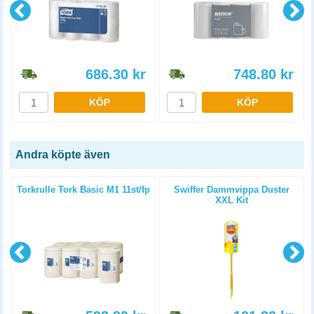
686.30
kr
748.80
kr
KÖP
KÖP
Andra köpte även
Torkrulle Tork Basic M1 11st/fp
Swiffer Dammvippa Duster
XXL Kit