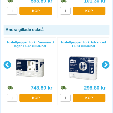
593.80
kr
101.30
kr
KÖP
KÖP
Andra gillade också
Toalettpapper Tork Premium 3
Toalettpapper Tork Advanced
lager T4 42 rullar/bal
T4 24 rullar/bal
748.80
kr
298.80
kr
KÖP
KÖP