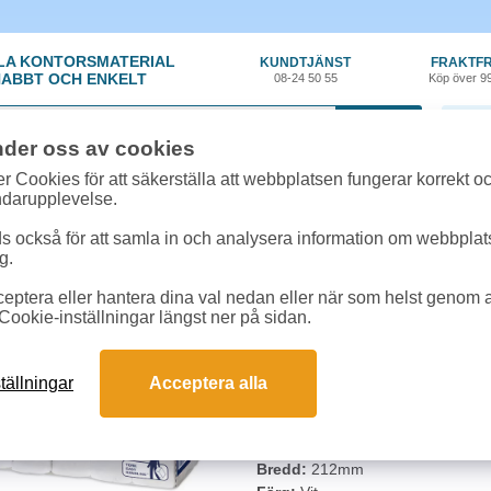
LA KONTORSMATERIAL
KUNDTJÄNST
FRAKTFR
ABBT OCH ENKELT
08-24 50 55
Köp över 9
0 var
nder oss av cookies
n
»
Handdukar
»
Pappershandduk Tork Xpress Premium Multifold H2 255
r Cookies för att säkerställa att webbplatsen fungerar korrekt o
ndarupplevelse.
Pappershandduk Tork 
 också för att samla in och analysera information om webbpla
g.
255mm 3150st/fp
eptera eller hantera dina val nedan eller när som helst genom at
Mjuka multifolded (kedjevikta) 
Cookie-inställningar längst ner på sidan.
händerna snabbt och grundligt. P
Dispenserar en handduk i taget. 
tällningar
Acceptera alla
System:
H2
Lager:
2
Längd:
Vikt 85mm, ovikt 255mm
Bredd:
212mm