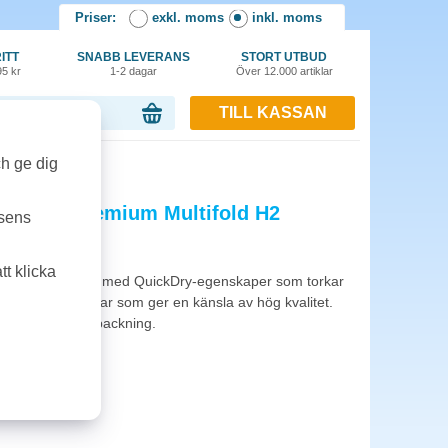
Priser:
exkl. moms
inkl. moms
ITT
SNABB LEVERANS
STORT UTBUD
95 kr
1-2 dagar
Över 12.000 artiklar
TILL KASSAN
or, 0.00 kr
mm 3150st/fp
ch ge dig
Xpress Premium Multifold H2
tsens
t klicka
pappershanddukar med QuickDry-egenskaper som torkar
remiumhanddukar som ger en känsla av hög kvalitet.
3150 ark per förpackning.