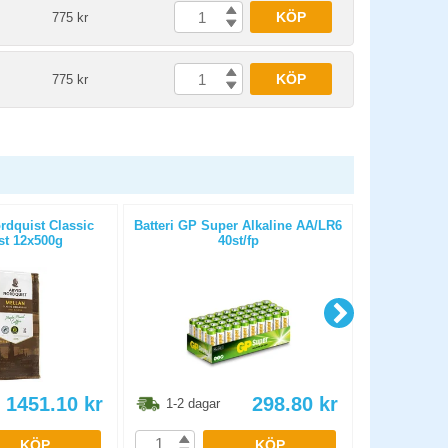
KÖP
775 kr
KÖP
775 kr
rdquist Classic
Batteri GP Super Alkaline AA/LR6
First Aid St
st 12x500g
40st/fp
1451.10
kr
298.80
kr
1-2 dagar
1-2 dag
KÖP
KÖP