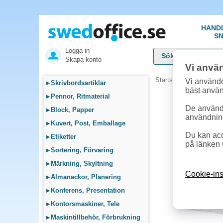
HAND
SN
Logga in
Skapa konto
Vi anvä
Startsida
»
Städ, Hygie
Vi använde
▸
Skrivbordsartiklar
bäst anvä
▸
Pennor, Ritmaterial
De används
▸
Block, Papper
användnin
▸
Kuvert, Post, Emballage
Du kan acc
▸
Etiketter
på länken 
▸
Sortering, Förvaring
▸
Märkning, Skyltning
Cookie-ins
▸
Almanackor, Planering
▸
Konferens, Presentation
▸
Kontorsmaskiner, Tele
▸
Maskintillbehör, Förbrukning