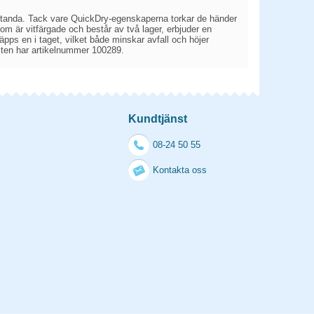
tanda. Tack vare QuickDry-egenskaperna torkar de händer
m är vitfärgade och består av två lager, erbjuder en
pps en i taget, vilket både minskar avfall och höjer
dukten har artikelnummer 100289.
Kundtjänst
08-24 50 55
Kontakta oss