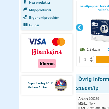
Nya produkter
m S3 0,8l
Köksrulle Tork Basic extra lång 14
Toalettpapper Tork 
rullar/bal
rullar/b
Miljöprodukter
Ergonomiprodukter
Guider
3.80
kr
498.80
kr
1-2 dagar
1-2 dagar
P
KÖP
Övrig infor
3150st/fp
Art.nr:
100289
Märke:
Tork
EAN:
7322540159981