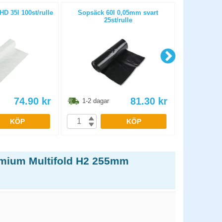
D 35l 100st/rulle
Sopsäck 60l 0,05mm svart
Torkrulle To
25st/rulle
74.90
kr
81.30
kr
1-2 dagar
1-2 dag
KÖP
KÖP
emium Multifold H2 255mm