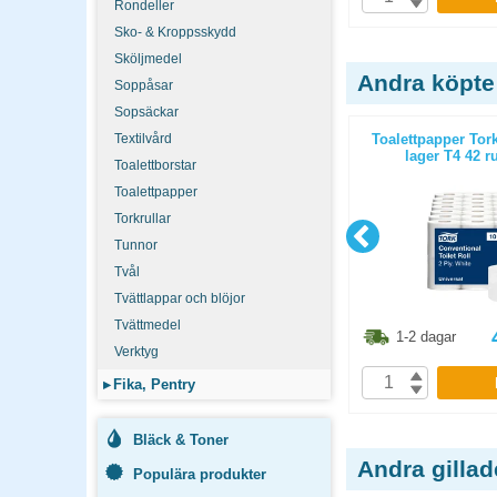
Rondeller
Sko- & Kroppsskydd
Sköljmedel
Andra köpte
Soppåsar
Sopsäckar
anced Extra
Toalettpapper Tork Universal 1
Textilvård
Toalettpapper Tork
/bal
lager T4 48 rullar/bal
lager T4 42 ru
Toalettborstar
Toalettpapper
Torkrullar
Tunnor
Tvål
Tvättlappar och blöjor
Tvättmedel
8.80
kr
423.80
kr
1-2 dagar
1-2 dagar
Verktyg
P
KÖP
▸
Fika, Pentry
Bläck & Toner
Andra gilla
Populära produkter