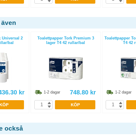
 även
 Universal 2
Toalettpapper Tork Premium 3
Toalettpapper T
llar/bal
lager T4 42 rullar/bal
T4 42 r
436.30
kr
748.80
kr
1-2 dagar
1-2 dagar
KÖP
KÖP
de också