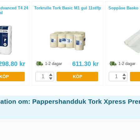
Advanced T4 24
Torkrulle Tork Basic M1 gul 11st/fp
Soppåse Basko H
al
298.80
kr
611.30
kr
1-2 dagar
1-2 dagar
KÖP
KÖP
mation om: Pappershandduk Tork Xpress Pr