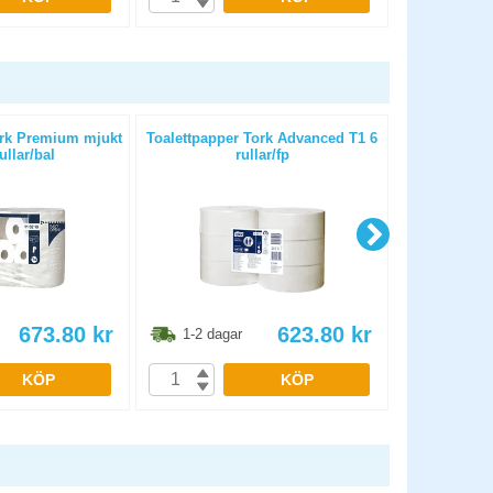
ork Premium mjukt
Toalettpapper Tork Advanced T1 6
Toalettpapp
ullar/bal
rullar/fp
Mini Ju
673.80
kr
623.80
kr
1-2 dagar
1-2 dag
KÖP
KÖP