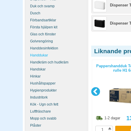
Dispenser T
Duk och svamp
Dusch
Förbandsartiklar
Dispenser T
Första hjälpen kit
Glas och fönster
Golvrengöring
Handdesinfektion
Liknande pr
Handdukar
Handkräm och hudkräm
rin Plus
Pappershandduk Tork Advanced C-
Pappershandduk T
Handskar
00st/fp
vikt H3 2400st/fp
rulle H1 6
Hinkar
Hushållspapper
Hygienprodukter
Industritork
Kök - Ugn och fett
Luftfräschare
8.80
kr
873.80
kr
1
1-2 dagar
1-2 dagar
Mopp och svabb
Plåster
P
KÖP