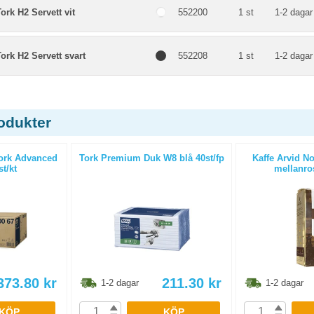
ork H2 Servett vit
552200
1 st
1-2 dagar
ork H2 Servett svart
552208
1 st
1-2 dagar
odukter
ork Advanced
Tork Premium Duk W8 blå 40st/fp
Kaffe Arvid No
st/kt
mellanro
373.80
kr
211.30
kr
1-2 dagar
1-2 dagar
KÖP
KÖP