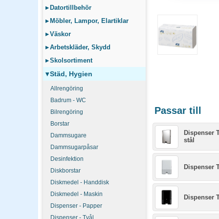
▸
Datortillbehör
▸
Möbler, Lampor, Elartiklar
▸
Väskor
▸
Arbetskläder, Skydd
▸
Skolsortiment
▾
Städ, Hygien
Allrengöring
Badrum - WC
Passar till
Bilrengöring
Borstar
Dispenser T
Dammsugare
stål
Dammsugarpåsar
Desinfektion
Dispenser 
Diskborstar
Diskmedel - Handdisk
Diskmedel - Maskin
Dispenser T
Dispenser - Papper
Dispenser - Tvål