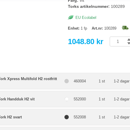
Färg:
Vit
Torks artikelnummer:
100289
EU Ecolabel
Enhet:
1 fp
Art.nr:
100289
1048.80 kr
ork Xpress Multifold H2 rostfritt
460004
1 st
1-2 dagar
Tork Handduk H2 vit
552000
1 st
1-2 dagar
ork H2 svart
552008
1 st
1-2 dagar