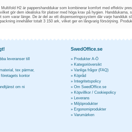
Multifold H2 är pappershanddukar som kombinerar komfort med effektiv pres
vilket gör dem idealiska för platser med höga krav på hygien. Handdukarna, so
t som varar länge. De är del av ett dispenseringssystem där varje handduk slä
packning innehåller totalt 3 150 ark, vilket ger en långvarig försörjning. Pro
gt!
SwedOffice.se
ba leveranser till
»
Produkter A-Ö
»
Kategoriöversikt
material, tex pärmar,
»
Vanliga frågor (FAQ)
l företagets kontor
»
Köpråd
»
Integritetspolicy
undtjänst om ni
»
Om SwedOffice.se
»
Köpvillkor
/
Cookiepolicy
»
Leverans
»
Miljöprodukter
»
Ergonomiprodukter
»
Varumärken