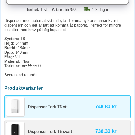
Enhet:
1 st
Art.nr:
557500
1-2 dagar
Dispenser
med automatiskt rullbyte. Tomma hylsor stannar kvar i
dispensern och det är lätt att komma åt pappret. Perfekt för mindre
toaletter med krav på hög kapacitet.
System:
T6
Höjd:
344mm
Bredd:
184mm
Djup:
140mm
Färg:
Vit
Material:
Plast
Torks art.nr:
557500
Begränsad returrätt
Produktvarianter
748.80 kr
Dispenser Tork T6 vit
736.30 kr
Dispenser Tork T6 svart