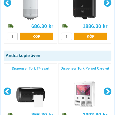
686.30
kr
1886.30
kr
KÖP
KÖP
Andra köpte även
Dispenser Tork T4 svart
Dispenser Tork Period Care vit
856.30
kr
2993.80
kr