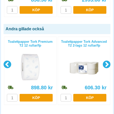
KÖP
KÖP
Andra gillade också
m
Toalettpapper Tork Premium
Toalettpapper Tork Advanced
T2 12 rullar/fp
T2 2-lags 12 rullar/fp
898.80
kr
606.30
kr
KÖP
KÖP