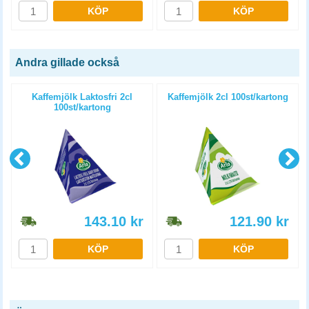
KÖP
KÖP
Andra gillade också
Kaffemjölk Laktosfri 2cl
Kaffemjölk 2cl 100st/kartong
100st/kartong
143.10
kr
121.90
kr
KÖP
KÖP