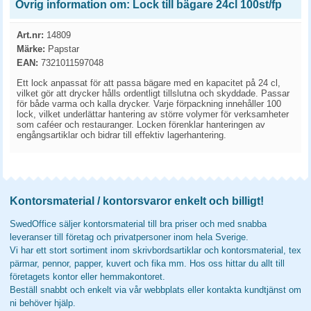
Övrig information om: Lock till bägare 24cl 100st/fp
Art.nr:
14809
Märke:
Papstar
EAN:
7321011597048
Ett lock anpassat för att passa bägare med en kapacitet på 24 cl,
vilket gör att drycker hålls ordentligt tillslutna och skyddade. Passar
för både varma och kalla drycker. Varje förpackning innehåller 100
lock, vilket underlättar hantering av större volymer för verksamheter
som caféer och restauranger. Locken förenklar hanteringen av
engångsartiklar och bidrar till effektiv lagerhantering.
Kontorsmaterial / kontorsvaror enkelt och billigt!
SwedOffice säljer kontorsmaterial till bra priser och med snabba
leveranser till företag och privatpersoner inom hela Sverige.
Vi har ett stort sortiment inom skrivbordsartiklar och kontorsmaterial, tex
pärmar, pennor, papper, kuvert och fika mm. Hos oss hittar du allt till
företagets kontor eller hemmakontoret.
Beställ snabbt och enkelt via vår webbplats eller kontakta kundtjänst om
ni behöver hjälp.