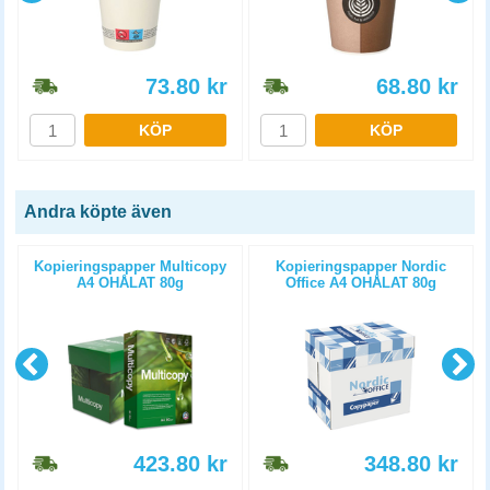
73.80
kr
68.80
kr
KÖP
KÖP
Andra köpte även
Kopieringspapper Multicopy
Kopieringspapper Nordic
A4 OHÅLAT 80g
Office A4 OHÅLAT 80g
5x500st/kartong
5x500st/kartong
423.80
kr
348.80
kr