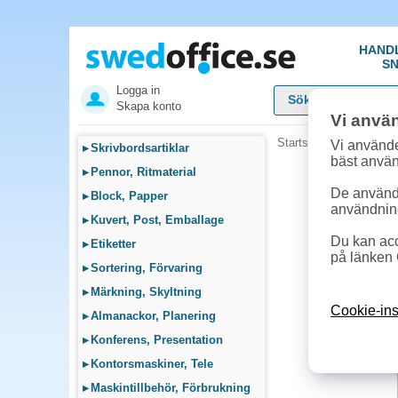
HAND
SN
Logga in
Skapa konto
Vi anvä
Startsida
»
Fika, Pentr
Vi använde
▸
Skrivbordsartiklar
bäst anvä
▸
Pennor, Ritmaterial
De används
▸
Block, Papper
användnin
▸
Kuvert, Post, Emballage
Du kan acc
▸
Etiketter
på länken 
▸
Sortering, Förvaring
▸
Märkning, Skyltning
Cookie-ins
▸
Almanackor, Planering
▸
Konferens, Presentation
▸
Kontorsmaskiner, Tele
▸
Maskintillbehör, Förbrukning