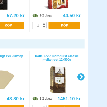
57.20
kr
44.50
kr
1-2 dagar
1-2 dag
KÖP
KÖP
ligt 1x4 200st/fp
Kaffe Arvid Nordquist Classic
Kaffe Arvid
mellanrost 12x500g
EC
48.80
kr
1451.10
kr
1-2 dagar
1-2 dag