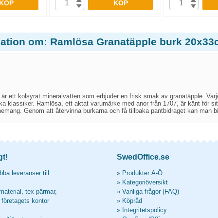
KÖP
KÖP
mation om: Ramlösa Granatäpple burk 20x33c
r ett kolsyrat mineralvatten som erbjuder en frisk smak av granatäpple. Varj
a klassiker. Ramlösa, ett aktat varumärke med anor från 1707, är känt för sitt
emang. Genom att återvinna burkarna och få tillbaka pantbidraget kan man bidra
gt!
SwedOffice.se
ba leveranser till
»
Produkter A-Ö
»
Kategoriöversikt
material, tex pärmar,
»
Vanliga frågor (FAQ)
l företagets kontor
»
Köpråd
»
Integritetspolicy