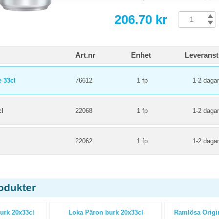
206.70 kr
Art.nr
Enhet
Leveranst
 33cl
76612
1 fp
1-2 dagar
cl
22068
1 fp
1-2 dagar
22062
1 fp
1-2 dagar
odukter
urk 20x33cl
Loka Päron burk 20x33cl
Ramlösa Origin