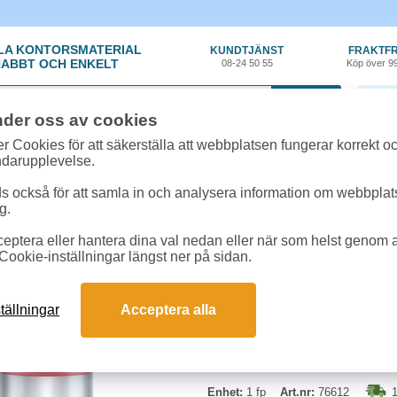
LA KONTORSMATERIAL
KUNDTJÄNST
FRAKTFR
ABBT OCH ENKELT
08-24 50 55
Köp över 9
0 var
nder oss av cookies
y
»
Övriga drycker
»
Ramlösa Granatäpple burk 20x33cl
r Cookies för att säkerställa att webbplatsen fungerar korrekt o
ndarupplevelse.
Ramlösa Granatäpple 
 också för att samla in och analysera information om webbpla
g.
Kolsyrat vatten med smak av gran
eptera eller hantera dina val nedan eller när som helst genom at
Cookie-inställningar längst ner på sidan.
Priset inkluderar pant.
tällningar
Acceptera alla
Enhet:
1 fp
Art.nr:
76612
1