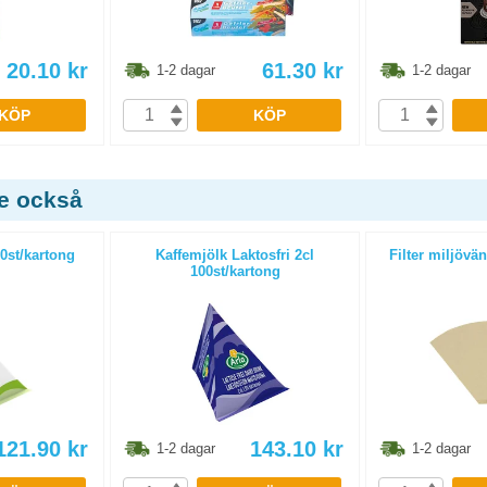
20.10
kr
61.30
kr
1-2 dagar
1-2 dagar
KÖP
KÖP
de också
0st/kartong
Kaffemjölk Laktosfri 2cl
Filter miljövän
100st/kartong
121.90
kr
143.10
kr
1-2 dagar
1-2 dagar