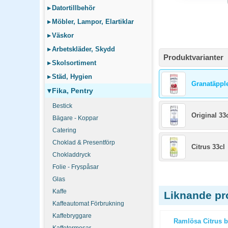
▸
Datortillbehör
▸
Möbler, Lampor, Elartiklar
▸
Väskor
▸
Arbetskläder, Skydd
Produktvarianter
▸
Skolsortiment
▸
Städ, Hygien
Granatäpple
▾
Fika, Pentry
Bestick
Original 33
Bägare - Koppar
Catering
Choklad & Presentförp
Citrus 33cl
Chokladdryck
Folie - Fryspåsar
Glas
Kaffe
Liknande pr
Kaffeautomat Förbrukning
Kaffebryggare
20x33cl
Suketter 500x2st/fp
Ramlösa Citrus b