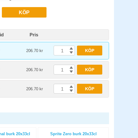
KÖP
id
Pris
KÖP
206.70 kr
KÖP
206.70 kr
KÖP
206.70 kr
al burk 20x33cl
Sprite Zero burk 20x33cl
Loka Cit