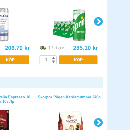
206.70
kr
285.10
kr
1-2 dagar
1-2 dag
KÖP
KÖP
alia Espresso 10
Skorpor Pågen Kardemumma 240g
Kaffe Löfb
 10st/fp