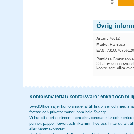
P
KÖP
Övrig infor
Art.nr:
76612
Märke:
Ramlösa
EAN:
7310070766120
Ramlösa Granatäpple ä
33 cl av denna svensk
kontor som olika even
Kontorsmaterial / kontorsvaror enkelt och billi
SwedOffice säljer kontorsmaterial till bra priser och med snab
företag och privatpersoner inom hela Sverige.
Vi har ett stort sortiment inom skrivbordsartiklar och kontors
pennor, papper, kuvert och fika mm. Hos oss hittar du allt til
eller hemmakontoret.