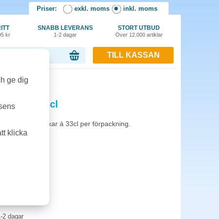
Priser:
exkl. moms
inkl. moms
ITT
SNABB LEVERANS
STORT UTBUD
95 kr
1-2 dagar
Över 12.000 artiklar
TILL KASSAN
or, 0.00 kr
ch ge dig
burk 20x33cl
tsens
atäpple. 20 burkar á 33cl per förpackning.
t klicka
-2 dagar