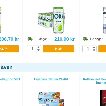
206.70
kr
210.90
kr
1-2 dagar
1-2 dagar
KÖP
KÖP
 även
ellegrino 50cl
Fryspåse 10 liter 24st/rl
Kaffekapsel Gev
Intenso