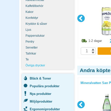
Kaffetermosar
Kaffetillbehör
Kakor
Konfektyr
Kryddor & såser
Ljus
Pappersdukar
0.90
kr
221.50
kr
1-2 dagar
1-2 dagar
Pentry
Servetter
P
KÖP
Tallrikar
Te
Övriga drycker
Andra köpte
Bläck & Toner
st/rl
H-mjölk 1 liter
Mineralvatten San P
Populära produkter
Nya produkter
Miljöprodukter
Ergonomiprodukter