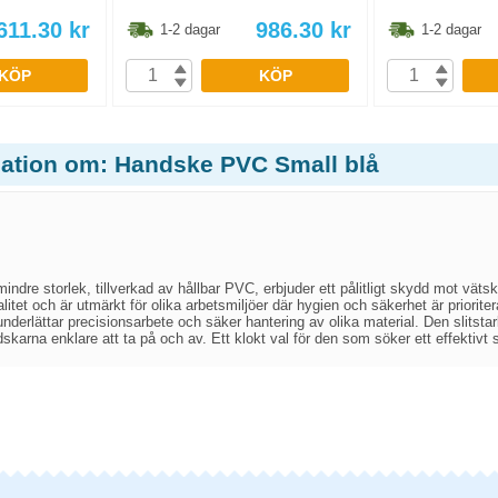
611.30
kr
986.30
kr
1-2 dagar
1-2 dagar
KÖP
KÖP
mation om: Handske PVC Small blå
ndre storlek, tillverkad av hållbar PVC, erbjuder ett pålitligt skydd mot vä
litet och är utmärkt för olika arbetsmiljöer där hygien och säkerhet är priori
nderlättar precisionsarbete och säker hantering av olika material. Den slitstark
skarna enklare att ta på och av. Ett klokt val för den som söker ett effektivt