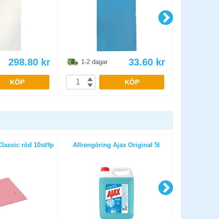
298.80
kr
33.60
kr
1-2 dagar
1-2 dag
KÖP
KÖP
lassic röd 10st/fp
Allrengöring Ajax Original 5l
Toalettr
Profess