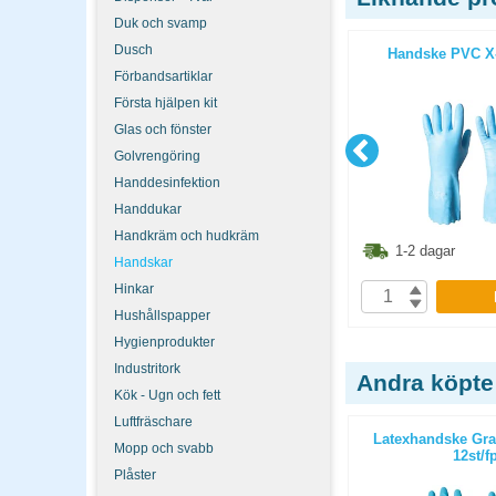
Duk och svamp
Dusch
l Svart S
Engångshandske Nitril
Handske PVC X-
Acceleratorfri Blå M 100st/fp
Förbandsartiklar
Första hjälpen kit
Glas och fönster
Golvrengöring
Handdesinfektion
Handdukar
Handkräm och hudkräm
3.80
kr
123.80
kr
1-2 dagar
1-2 dagar
Handskar
Hinkar
P
KÖP
Hushållspapper
Hygienprodukter
Industritork
Andra köpte
Kök - Ugn och fett
Luftfräschare
100st/fp
Mapp A4 PP 0,12 grön 10st/fp
Latexhandske Gra
Mopp och svabb
12st/f
Plåster