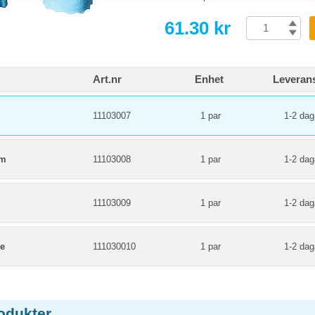
61.30 kr
Art.nr
Enhet
Leverans
11103007
1 par
1-2 dag
um
11103008
1 par
1-2 dag
11103009
1 par
1-2 dag
e
111030010
1 par
1-2 dag
odukter