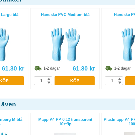
Large blå
Handske PVC Medium blå
Handske PV
61.30
kr
61.30
kr
1-2 dagar
1-2 dagar
KÖP
KÖP
 även
nberg M blå
Mapp A4 PP 0,12 transparent
Plastmapp A4 PP 
p
10st/fp
100