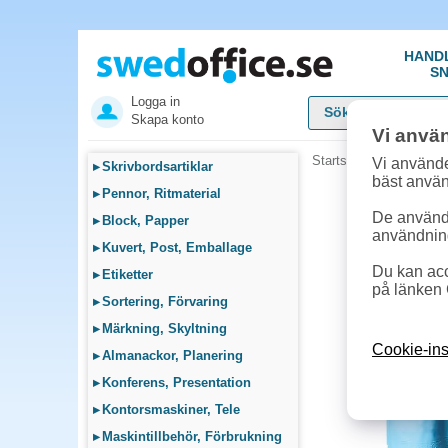
HAND
SN
Logga in
Skapa konto
Vi anvä
Startsida
»
Städ, Hygie
Vi använde
▸
Skrivbordsartiklar
bäst anvä
▸
Pennor, Ritmaterial
De används
▸
Block, Papper
användnin
▸
Kuvert, Post, Emballage
Du kan acc
▸
Etiketter
på länken 
▸
Sortering, Förvaring
▸
Märkning, Skyltning
Cookie-ins
▸
Almanackor, Planering
▸
Konferens, Presentation
▸
Kontorsmaskiner, Tele
▸
Maskintillbehör, Förbrukning