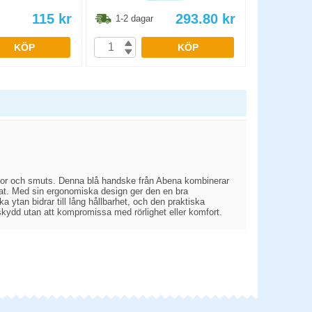
115
kr
293.80
kr
1-2 dagar
1-2 dag
KÖP
KÖP
tskor och smuts. Denna blå handske från Abena kombinerar
terat. Med sin ergonomiska design ger den en bra
a ytan bidrar till lång hållbarhet, och den praktiska
 skydd utan att kompromissa med rörlighet eller komfort.