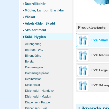
▸
Datortillbehör
▸
Möbler, Lampor, Elartiklar
▸
Väskor
▸
Arbetskläder, Skydd
Produktvarianter
▸
Skolsortiment
▾
Städ, Hygien
PVC Small
Allrengöring
Badrum - WC
PVC Medi
Bilrengöring
Borstar
Dammsugare
PVC Large
Dammsugarpåsar
Desinfektion
Diskborstar
PVC X-Larg
Diskmedel - Handdisk
Diskmedel - Maskin
Dispenser - Papper
Liknande pr
Dispenser - Tvål