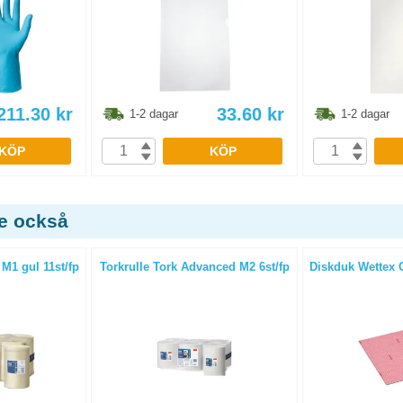
211.30
kr
33.60
kr
1-2 dagar
1-2 dagar
KÖP
KÖP
de också
 M1 gul 11st/fp
Torkrulle Tork Advanced M2 6st/fp
Diskduk Wettex C