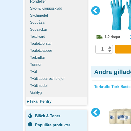
Rondeller
Sko- & Kroppsskydd
Sköljmedel
Soppåsar
Sopsäckar
6.30
kr
33.60
kr
Textilvård
1-2 dagar
1-2 dagar
Toalettborstar
P
KÖP
Toalettpapper
Torkrullar
Tunnor
Andra gilla
Tvål
Tvättlappar och blöjor
Tvättmedel
rsal 32
Skurmedel Cif Cream Original
Torkrulle Tork Basic
750ml
Verktyg
▸
Fika, Pentry
Bläck & Toner
Populära produkter