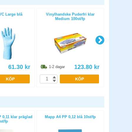
C Large blå
Vinylhandske Puderfri klar
Borste S
Medium 100st/fp
61.30
kr
123.80
kr
1-2 dagar
1-2 dag
KÖP
KÖP
0,11 klar präglad
Mapp A4 PP 0,12 blå 10st/fp
Mapp A4 P
st/fp