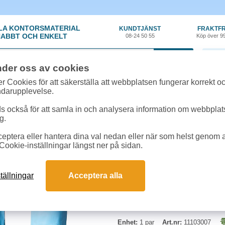
LA KONTORSMATERIAL
KUNDTJÄNST
FRAKTFR
ABBT OCH ENKELT
08-24 50 55
Köp över 9
0 var
nder oss av cookies
n
»
Handskar
»
Handske PVC Small blå
r Cookies för att säkerställa att webbplatsen fungerar korrekt o
ndarupplevelse.
Handske PVC Small bl
 också för att samla in och analysera information om webbpla
g.
Blå vinylhandske av olje/vätabestä
eptera eller hantera dina val nedan eller när som helst genom at
Cookie-inställningar längst ner på sidan.
Typ:
Small (7)
Längd:
32cm
Tjocklek:
0,45mm
tällningar
Acceptera alla
Enhet:
1 par
Art.nr:
11103007