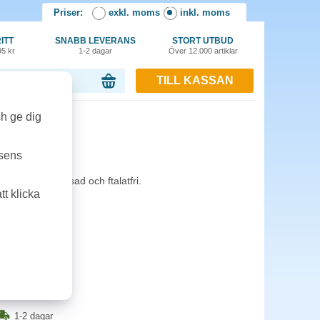
Priser:
exkl. moms
inkl. moms
ITT
SNABB LEVERANS
STORT UTBUD
95 kr
1-2 dagar
Över 12.000 artiklar
TILL KASSAN
or, 0.00 kr
ch ge dig
å
tsens
ndig PVC. Flossad och ftalatfri.
t klicka
1-2 dagar