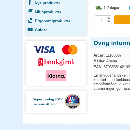
Nya produkter
6.30
kr
81.30
kr
1-2 dagar
1-2 dagar
Miljöprodukter
P
KÖP
Ergonomiprodukter
Guider
Övrig infor
Art.nr:
11103007
Märke:
Abena
EAN:
5703538142192
En skyddshandske i mi
komfort med funktiona
greppförmåga, vilket u
utformningen gör hand