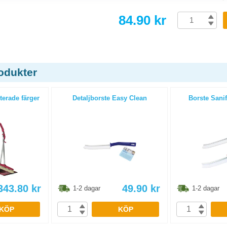
84.90 kr
odukter
terade färger
Detaljborste Easy Clean
Borste Sanif
343.80
kr
49.90
kr
1-2 dagar
1-2 dagar
KÖP
KÖP