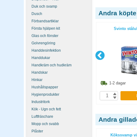
Duk och svamp
Andra köpte
Dusch
Förbandsartiklar
ctiva Pro
Mikrofiberduk Micro Activa Pro
Första hjälpen kit
Svinto stålu
32x32cm röd
Glas och fönster
Golvrengöring
Handdesinfektion
Handdukar
Handkräm och hudkräm
Handskar
Hinkar
8.60
kr
48.60
kr
1-2 dagar
1-2 dagar
Hushållspapper
Hygienprodukter
P
KÖP
Industritork
Kök - Ugn och fett
Luftfräschare
Andra gilla
Mopp och svabb
Plåster
iversal 2
Torkrulle Tork Basic M1 11st/fp
Kökssvamp vit