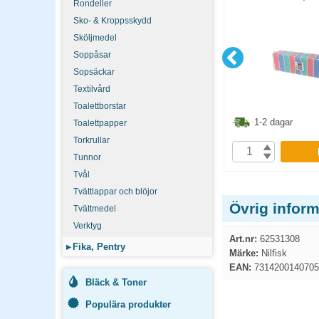
Rondeller
/bal
Sko- & Kroppsskydd
Sköljmedel
Soppåsar
Sopsäckar
Textilvård
Toalettborstar
6.30
kr
593.80
kr
1-2 dagar
1-2 dagar
Toalettpapper
Torkrullar
P
KÖP
Tunnor
Tvål
Tvättlappar och blöjor
Övrig infor
Tvättmedel
Verktyg
Art.nr:
62531308
▸
Fika, Pentry
Märke:
Nilfisk
EAN:
7314200140705
Bläck & Toner
Populära produkter