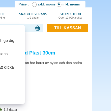
Priser:
exkl. moms
inkl. moms
ITT
SNABB LEVERANS
STORT UTBUD
95 kr
1-2 dagar
Över 12.000 artiklar
TILL KASSAN
or, 0.00 kr
ch ge dig
edium/Hård Plast 30cm
tsens
möbler. Ena sidan har borst av nylon och den andra
t klicka
1-2 dagar