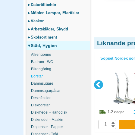
▸
Datortillbehör
▸
Möbler, Lampor, Elartiklar
▸
Väskor
▸
Arbetskläder, Skydd
▸
Skolsortiment
Liknande pr
▾
Städ, Hygien
Allrengöring
 Klick blå
Sopborste Max Klick blå
Sopset Nordex sor
Badrum - WC
Bilrengöring
Borstar
Dammsugare
Dammsugarpåsar
Desinfektion
Diskborstar
1.30
kr
112.40
kr
1-2 dagar
1-2 dagar
Diskmedel - Handdisk
Diskmedel - Maskin
P
KÖP
Dispenser - Papper
Dispenser - Tvål