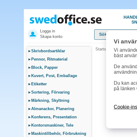
HAND
SN
Logga in
Skapa konto
Vi anvä
Startsida
»
Städ, Hygie
Vi använde
▸
Skrivbordsartiklar
bäst anvä
▸
Pennor, Ritmaterial
De används
▸
Block, Papper
användnin
▸
Kuvert, Post, Emballage
Du kan acc
▸
Etiketter
på länken 
▸
Sortering, Förvaring
▸
Märkning, Skyltning
Cookie-ins
▸
Almanackor, Planering
▸
Konferens, Presentation
▸
Kontorsmaskiner, Tele
▸
Maskintillbehör, Förbrukning