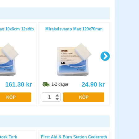
x 10x6cm 12st/fp
Mirakelsvamp Max 120x70mm
Tork Premiu
161.30
kr
24.90
kr
1-2 dagar
1-2 dag
KÖP
KÖP
tork Tork
First Aid & Burn Station Cederroth
Soppåse HD 