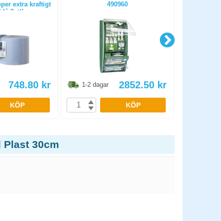
er extra kraftigt
490960
lå 2st/fp
748.80
kr
2852.50
kr
1-2 dagar
1-2 dag
KÖP
KÖP
 Plast 30cm