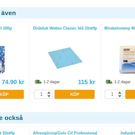
 även
ll 200g
Diskduk Wettex Classic blå 10st/fp
Mirakelsvamp Ma
74.90
kr
115
kr
1-2 dagar
1-2 dagar
KÖP
KÖP
de också
 10st/fp
Allrengöring/Golv Cif Professional
Industri