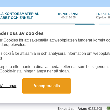
LA KONTORSMATERIAL
KUNDTJÄNST
FRAKTFR
ABBT OCH ENKELT
08-24 50 55
Köp över 9
0 var
nder oss av cookies
n
»
Borstar
»
Möbelborste Nordex Medium/Hård Plast 30cm
r Cookies för att säkerställa att webbplatsen fungerar korrekt o
ndarupplevelse.
Möbelborste Nordex M
 också för att samla in och analysera information om webbpla
g.
Dubbelborste för både damm och 
eptera eller hantera dina val nedan eller när som helst genom at
sidan har tagelblandning.
Cookie-inställningar längst ner på sidan.
tällningar
Acceptera alla
Enhet:
1 st
Art.nr:
62531308