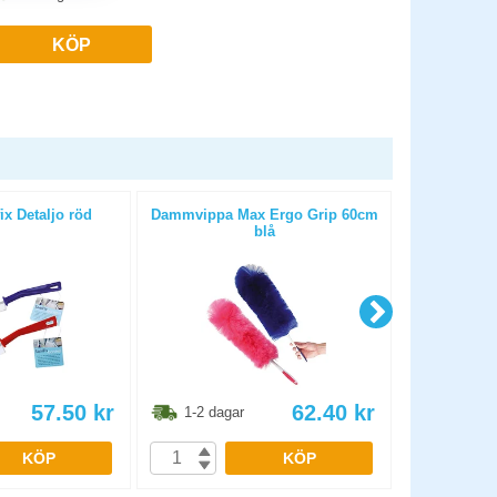
KÖP
ix Detaljo röd
Dammvippa Max Ergo Grip 60cm
Gol
blå
57.50
kr
62.40
kr
1-2 dagar
1-2 dag
KÖP
KÖP