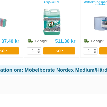
Oxy-Gel 5l
Avtorkningspapp
W1/W2 b
37.40
kr
511.30
kr
1-2 dagar
1-2 dagar
KÖP
KÖP
mation om: Möbelborste Nordex Medium/Hård