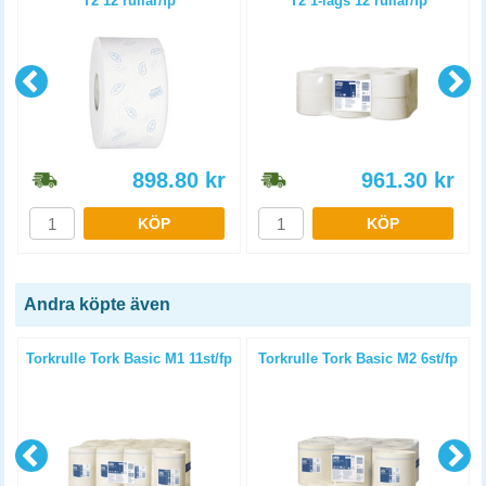
T2 12 rullar/fp
T2 1-lags 12 rullar/fp
898.80
kr
961.30
kr
KÖP
KÖP
Andra köpte även
Torkrulle Tork Basic M1 11st/fp
Torkrulle Tork Basic M2 6st/fp
p