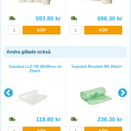
593.80
kr
686.30
kr
KÖP
KÖP
Andra gillade också
Sopsäck LLD 70l 60x90cm vit
Sopsäck Biostark 80l 20st/rl
25st/rl
118.80
kr
236.30
kr