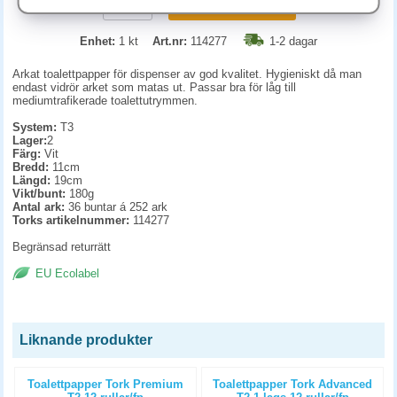
KÖP
Enhet:
1 kt
Art.nr:
114277
1-2 dagar
Arkat toalettpapper för dispenser av god kvalitet. Hygieniskt då man
endast vidrör arket som matas ut. Passar bra för låg till
mediumtrafikerade toalettutrymmen.
System:
T3
Lager:
2
Färg:
Vit
Bredd:
11cm
Längd:
19cm
Vikt/bunt:
180g
Antal ark:
36 buntar á 252 ark
Torks artikelnummer:
114277
Begränsad returrätt
EU Ecolabel
Liknande produkter
Toalettpapper Tork Premium
Toalettpapper Tork Advanced