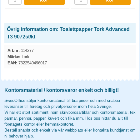
KÖP
KÖP
Övrig information om: Toalettpapper Tork Advanced
T3 9072st/kt
Art.nr:
114277
Märke:
Tork
EAN:
7322540496017
Kontorsmaterial / kontorsvaror enkelt och billigt!
SwedOffice säljer kontorsmaterial till bra priser och med snabba
leveranser till företag och privatpersoner inom hela Sverige.
Vi har ett stort sortiment inom skrivbordsartiklar och kontorsmaterial, tex
pärmar, pennor, papper, kuvert och fika mm. Hos oss hittar du allt till
företagets kontor eller hemmakontoret.
Beställ snabbt och enkelt via vår webbplats eller kontakta kundtjänst om
ni behöver hjälp.