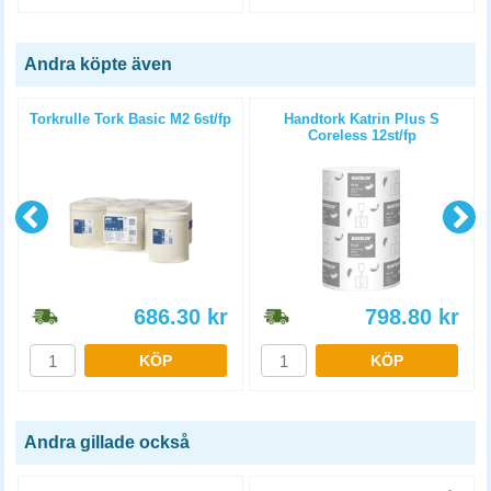
Andra köpte även
Torkrulle Tork Basic M2 6st/fp
Handtork Katrin Plus S
Coreless 12st/fp
686.30
kr
798.80
kr
KÖP
KÖP
Andra gillade också