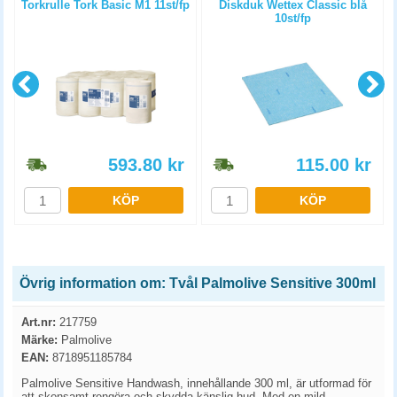
Torkrulle Tork Basic M1 11st/fp
Diskduk Wettex Classic blå
10st/fp
593.80
kr
115.00
kr
KÖP
KÖP
Övrig information om: Tvål Palmolive Sensitive 300ml
Art.nr:
217759
Märke:
Palmolive
EAN:
8718951185784
Palmolive Sensitive Handwash, innehållande 300 ml, är utformad för
att skonsamt rengöra och skydda känslig hud. Med en mild,