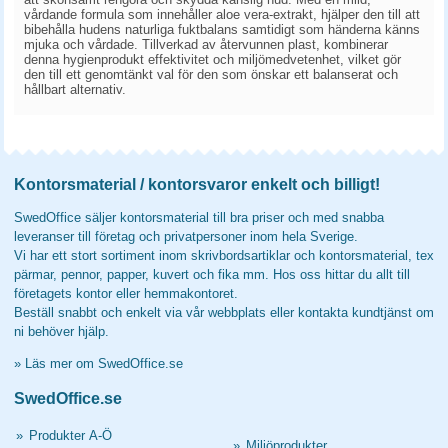
vårdande formula som innehåller aloe vera-extrakt, hjälper den till att
bibehålla hudens naturliga fuktbalans samtidigt som händerna känns
mjuka och vårdade. Tillverkad av återvunnen plast, kombinerar
denna hygienprodukt effektivitet och miljömedvetenhet, vilket gör
den till ett genomtänkt val för den som önskar ett balanserat och
hållbart alternativ.
Kontorsmaterial / kontorsvaror enkelt och billigt!
SwedOffice säljer kontorsmaterial till bra priser och med snabba
leveranser till företag och privatpersoner inom hela Sverige.
Vi har ett stort sortiment inom skrivbordsartiklar och kontorsmaterial, tex
pärmar, pennor, papper, kuvert och fika mm. Hos oss hittar du allt till
företagets kontor eller hemmakontoret.
Beställ snabbt och enkelt via vår webbplats eller kontakta kundtjänst om
ni behöver hjälp.
»
Läs mer om SwedOffice.se
SwedOffice.se
»
Produkter A-Ö
»
Miljöprodukter