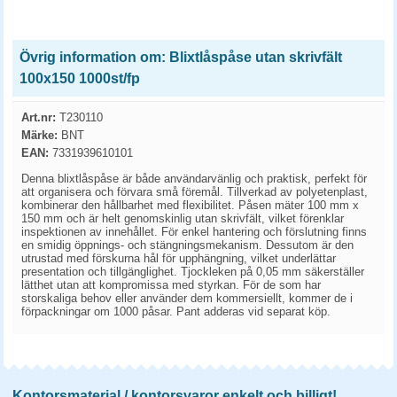
Övrig information om: Blixtlåspåse utan skrivfält
100x150 1000st/fp
Art.nr:
T230110
Märke:
BNT
EAN:
7331939610101
Denna blixtlåspåse är både användarvänlig och praktisk, perfekt för
att organisera och förvara små föremål. Tillverkad av polyetenplast,
kombinerar den hållbarhet med flexibilitet. Påsen mäter 100 mm x
150 mm och är helt genomskinlig utan skrivfält, vilket förenklar
inspektionen av innehållet. För enkel hantering och förslutning finns
en smidig öppnings- och stängningsmekanism. Dessutom är den
utrustad med förskurna hål för upphängning, vilket underlättar
presentation och tillgänglighet. Tjockleken på 0,05 mm säkerställer
lätthet utan att kompromissa med styrkan. För de som har
storskaliga behov eller använder dem kommersiellt, kommer de i
förpackningar om 1000 påsar. Pant adderas vid separat köp.
Kontorsmaterial / kontorsvaror enkelt och billigt!