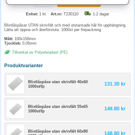
KÖP
Enhet:
1 kt
Art.nr:
T230110
1-2 dagar
Blixtlåspåsar UTAN skrivfält och med utstansade hål för upphängning.
Lätta att öppna och återförsluta. 1000st per förpackning.
Mått:
100x150mm
Tjocklek:
0,05mm
Tillverkat av Polyetenplast (PE)
Produktvarianter
Blixtlåspåse utan skrivfält 40x60
131.30 kr
1000st/fp
Blixtlåspåse utan skrivfält 55x65
148.80 kr
1000st/fp
Blixtlåspåse utan skrivfält 60x80
148.80 kr