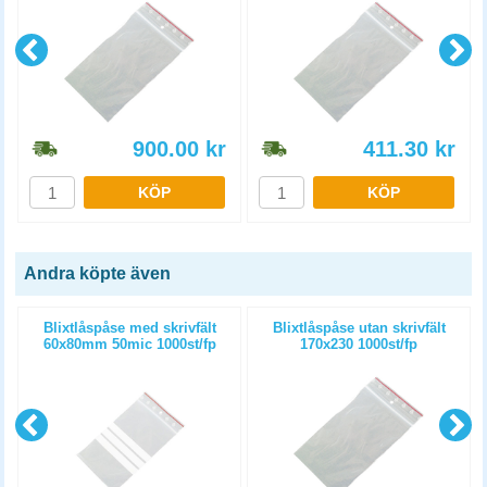
900.00
kr
411.30
kr
KÖP
KÖP
Andra köpte även
Blixtlåspåse med skrivfält
Blixtlåspåse utan skrivfält
60x80mm 50mic 1000st/fp
170x230 1000st/fp