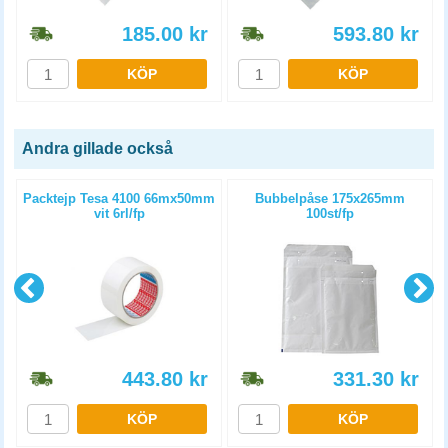
185.00
kr
593.80
kr
KÖP
KÖP
Andra gillade också
Packtejp Tesa 4100 66mx50mm
Bubbelpåse 175x265mm
vit 6rl/fp
100st/fp
443.80
kr
331.30
kr
KÖP
KÖP