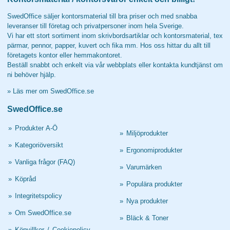
SwedOffice säljer kontorsmaterial till bra priser och med snabba
leveranser till företag och privatpersoner inom hela Sverige.
Vi har ett stort sortiment inom skrivbordsartiklar och kontorsmaterial, tex
pärmar, pennor, papper, kuvert och fika mm. Hos oss hittar du allt till
företagets kontor eller hemmakontoret.
Beställ snabbt och enkelt via vår webbplats eller kontakta kundtjänst om
ni behöver hjälp.
»
Läs mer om SwedOffice.se
SwedOffice.se
»
Produkter A-Ö
»
Miljöprodukter
»
Kategoriöversikt
»
Ergonomiprodukter
»
Vanliga frågor (FAQ)
»
Varumärken
»
Köpråd
»
Populära produkter
»
Integritetspolicy
»
Nya produkter
»
Om SwedOffice.se
»
Bläck & Toner
»
Köpvillkor
/
Cookiepolicy