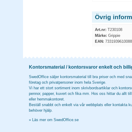
Övrig inform
Art.nr:
T230108
Märke:
Grippie
EAN:
7331939610088
Kontorsmaterial / kontorsvaror enkelt och billi
SwedOffice säljer kontorsmaterial till bra priser och med snab
företag och privatpersoner inom hela Sverige.
Vi har ett stort sortiment inom skrivbordsartiklar och kontors
pennor, papper, kuvert och fika mm. Hos oss hittar du allt til
eller hemmakontoret.
Beställ snabbt och enkelt via vår webbplats eller kontakta k
behöver hjälp.
»
Läs mer om SwedOffice.se