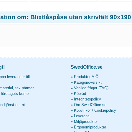
ation om: Blixtlåspåse utan skrivfält 90x190
gt!
SwedOffice.se
ba leveranser till
»
Produkter A-Ö
»
Kategoriöversikt
material, tex pärmar,
»
Vanliga frågor (FAQ)
l företagets kontor
»
Köpråd
»
Integritetspolicy
undtjänst om ni
»
Om SwedOffice.se
»
Köpvillkor
/
Cookiepolicy
»
Leverans
»
Miljöprodukter
»
Ergonomiprodukter