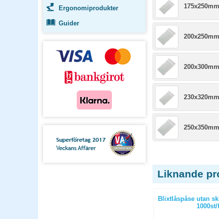
175x250m
Ergonomiprodukter
Guider
200x250m
200x300m
230x320mm
250x350m
Liknande pr
fält 55x65
Konditoripåse SOS Brun
Blixtlåspåse utan sk
Kraftpapper 180x110x265mm brun
1000st/
500st/fp