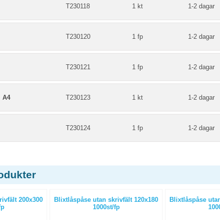
m
T230118
1 kt
1-2 dagar
m
T230120
1 fp
1-2 dagar
m
T230121
1 fp
1-2 dagar
 A4
T230123
1 kt
1-2 dagar
m
T230124
1 fp
1-2 dagar
odukter
rivfält 200x300
Blixtlåspåse utan skrivfält 120x180
Blixtlåspåse utan
fp
1000st/fp
1000