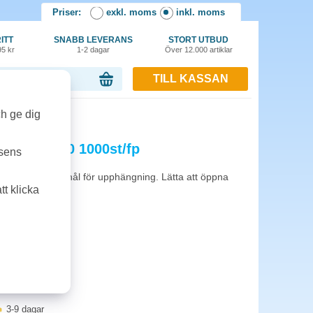
Priser:
exkl. moms
inkl. moms
ITT
SNABB LEVERANS
STORT UTBUD
95 kr
1-2 dagar
Över 12.000 artiklar
TILL KASSAN
or, 0.00 kr
/fp
ch ge dig
vfält 90x190 1000st/fp
tsens
med utstansade hål för upphängning. Lätta att öppna
t klicka
ckning.
3-9 dagar