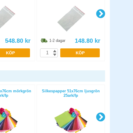
548.80
kr
148.80
kr
1-2 dagar
1-2 dag
KÖP
KÖP
1x76cm mörkgrön
Silkespapper 51x76cm ljusgrön
Papper Playb
rk/fp
25ark/fp