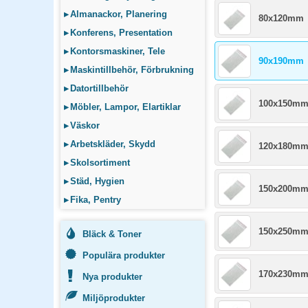
▸
Almanackor, Planering
80x120mm
▸
Konferens, Presentation
▸
Kontorsmaskiner, Tele
90x190mm
▸
Maskintillbehör, Förbrukning
▸
Datortillbehör
100x150m
▸
Möbler, Lampor, Elartiklar
▸
Väskor
▸
Arbetskläder, Skydd
120x180m
▸
Skolsortiment
▸
Städ, Hygien
150x200m
▸
Fika, Pentry
150x250m
Bläck & Toner
Populära produkter
170x230m
Nya produkter
Miljöprodukter