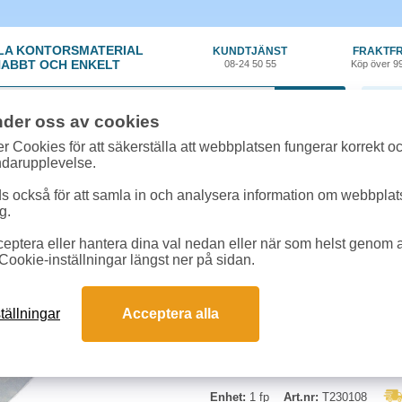
LA KONTORSMATERIAL
KUNDTJÄNST
FRAKTFR
ABBT OCH ENKELT
08-24 50 55
Köp över 9
0 var
nder oss av cookies
t, Emballage
»
Påsar/Bärkassar
»
Blixtlåspåse utan skrivfält 90x190 1000st
r Cookies för att säkerställa att webbplatsen fungerar korrekt o
ndarupplevelse.
Blixtlåspåse utan skri
 också för att samla in och analysera information om webbpla
g.
Blixtlåspåsar UTAN skrivfält och 
eptera eller hantera dina val nedan eller när som helst genom at
och återförsluta. 1000st per förpa
Cookie-inställningar längst ner på sidan.
Mått:
90x190mm
Tjocklek:
0,05mm
tällningar
Acceptera alla
Begränsad returrätt
Enhet:
1 fp
Art.nr:
T230108