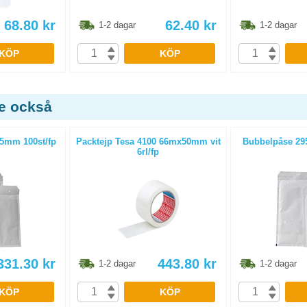
68.80
kr
62.40
kr
1-2 dagar
1-2 dagar
KÖP
KÖP
de också
5mm 100st/fp
Packtejp Tesa 4100 66mx50mm vit
Bubbelpåse 29
6rl/fp
331.30
kr
443.80
kr
1-2 dagar
1-2 dagar
KÖP
KÖP