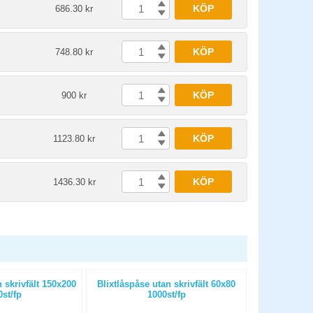
KÖP
686.30 kr
KÖP
748.80 kr
KÖP
900 kr
KÖP
1123.80 kr
KÖP
1436.30 kr
 skrivfält 150x200
Blixtlåspåse utan skrivfält 60x80
Blixtlåspåse
st/fp
1000st/fp