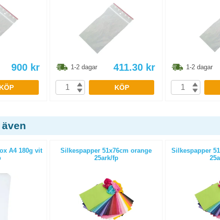
900
kr
411.30
kr
1-2 dagar
1-2 dagar
KÖP
KÖP
 även
ox A4 180g vit
Silkespapper 51x76cm orange
Silkespapper 5
p
25ark/fp
25a