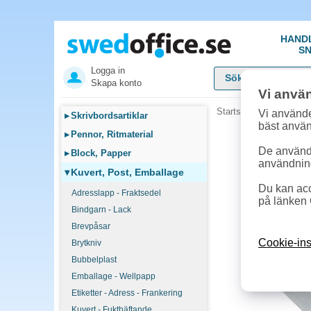
HAND
SN
Logga in
Skapa konto
Vi anvä
Startsida
»
Kuvert, Pos
Vi använde
▸
Skrivbordsartiklar
bäst anvä
▸
Pennor, Ritmaterial
De används
▸
Block, Papper
användnin
▾
Kuvert, Post, Emballage
Du kan acc
Adresslapp - Fraktsedel
på länken 
Bindgarn - Lack
Brevpåsar
Cookie-ins
Brytkniv
Bubbelplast
Emballage - Wellpapp
Etiketter - Adress - Frankering
Kuvert - Fukthäftande