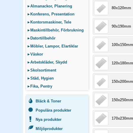
▸
Almanackor, Planering
80x120mm
▸
Konferens, Presentation
▸
Kontorsmaskiner, Tele
90x190mm
▸
Maskintillbehör, Förbrukning
▸
Datortillbehör
100x150m
▸
Möbler, Lampor, Elartiklar
▸
Väskor
▸
Arbetskläder, Skydd
120x180m
▸
Skolsortiment
▸
Städ, Hygien
150x200m
▸
Fika, Pentry
150x250m
Bläck & Toner
Populära produkter
170x230m
Nya produkter
Miljöprodukter