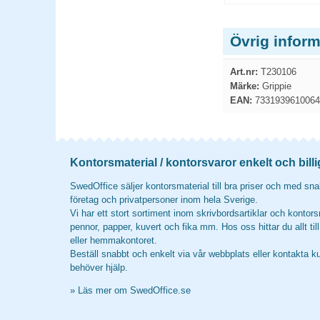
Övrig inform
Art.nr:
T230106
Märke:
Grippie
EAN:
7331939610064
Kontorsmaterial / kontorsvaror enkelt och billi
SwedOffice säljer kontorsmaterial till bra priser och med snab
företag och privatpersoner inom hela Sverige.
Vi har ett stort sortiment inom skrivbordsartiklar och kontors
pennor, papper, kuvert och fika mm. Hos oss hittar du allt til
eller hemmakontoret.
Beställ snabbt och enkelt via vår webbplats eller kontakta k
behöver hjälp.
»
Läs mer om SwedOffice.se