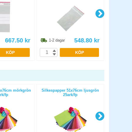
667.50
kr
548.80
kr
1-2 dagar
1-2 dag
KÖP
KÖP
1x76cm mörkgrön
Silkespapper 51x76cm ljusgrön
Papper Playb
rk/fp
25ark/fp