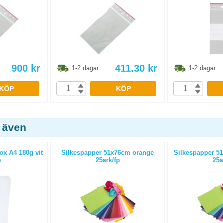
900
kr
411.30
kr
1-2 dagar
1-2 dagar
KÖP
KÖP
 även
ox A4 180g vit
Silkespapper 51x76cm orange
Silkespapper 5
p
25ark/fp
25a