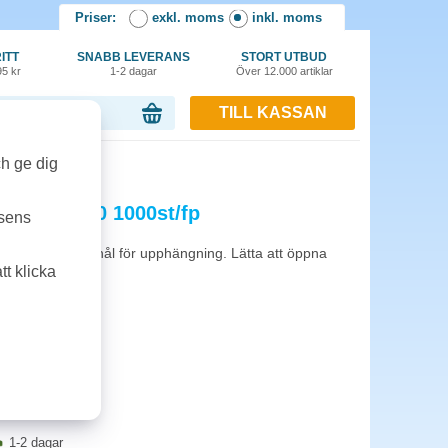
Priser:
exkl. moms
inkl. moms
ITT
SNABB LEVERANS
STORT UTBUD
95 kr
1-2 dagar
Över 12.000 artiklar
TILL KASSAN
or, 0.00 kr
/fp
ch ge dig
vfält 70x150 1000st/fp
tsens
med utstansade hål för upphängning. Lätta att öppna
t klicka
ackning.
1-2 dagar