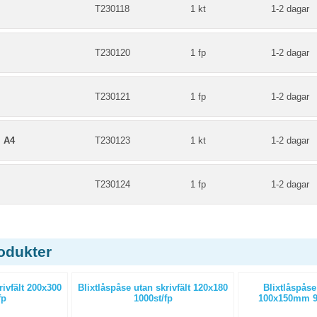
m
T230118
1 kt
1-2 dagar
m
T230120
1 fp
1-2 dagar
m
T230121
1 fp
1-2 dagar
 A4
T230123
1 kt
1-2 dagar
m
T230124
1 fp
1-2 dagar
odukter
rivfält 200x300
Blixtlåspåse utan skrivfält 120x180
Blixtlåspåse
fp
1000st/fp
100x150mm 90