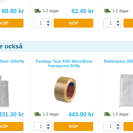
68.80
kr
62.40
kr
1-2 dagar
1-2 dagar
KÖP
KÖP
de också
5mm 100st/fp
Packtejp Tesa 4100 66mx38mm
Bubbelpåse 265
transparent 8rl/fp
331.30
kr
443.80
kr
1-2 dagar
1-2 dagar
KÖP
KÖP