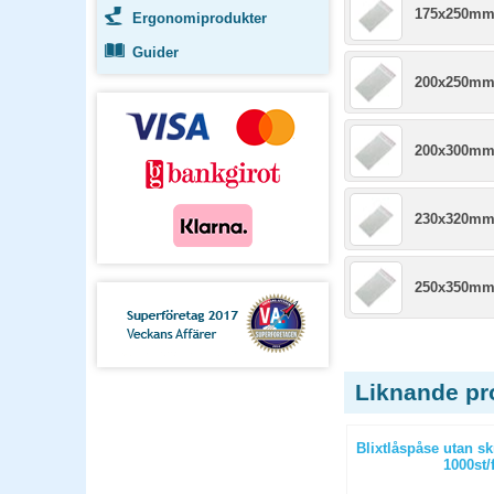
175x250m
Ergonomiprodukter
Guider
200x250m
200x300m
230x320mm
250x350m
Liknande pr
10mm vit
Blixtlåspåse med skrivfält
Blixtlåspåse utan sk
120x180mm 50mic 1000st/fp
1000st/