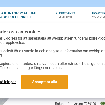
LA KONTORSMATERIAL
KUNDTJÄNST
FRAKTFR
ABBT OCH ENKELT
08-24 50 55
Köp över 9
0 var
nder oss av cookies
t, Emballage
»
Påsar/Bärkassar
»
Blixtlåspåse utan skrivfält 70x150 1000st
r Cookies för att säkerställa att webbplatsen fungerar korrekt o
ndarupplevelse.
Blixtlåspåse utan skri
 också för att samla in och analysera information om webbpla
g.
Blixtlåspåsar UTAN skrivfält och 
eptera eller hantera dina val nedan eller när som helst genom at
och återförsluta. 1000 st per förp
Cookie-inställningar längst ner på sidan.
Mått:
70x150mm
Tjocklek:
0,05mm
tällningar
Acceptera alla
Begränsad returrätt
Enhet:
1 fp
Art.nr:
T230106