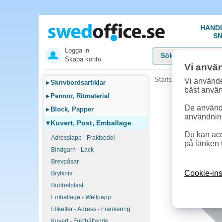
HAND
SN
Logga in
Skapa konto
Vi anvä
Startsida
»
Kuvert, Pos
Vi använde
▸
Skrivbordsartiklar
bäst anvä
▸
Pennor, Ritmaterial
De används
▸
Block, Papper
användnin
▾
Kuvert, Post, Emballage
Du kan acc
Adresslapp - Fraktsedel
på länken 
Bindgarn - Lack
Brevpåsar
Cookie-ins
Brytkniv
Bubbelplast
Emballage - Wellpapp
Etiketter - Adress - Frankering
Kuvert - Fukthäftande