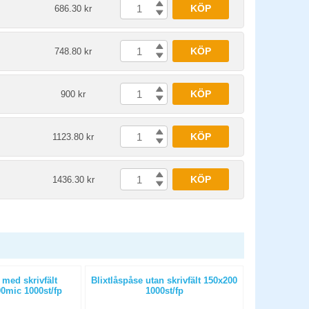
KÖP
686.30 kr
KÖP
748.80 kr
KÖP
900 kr
KÖP
1123.80 kr
KÖP
1436.30 kr
 med skrivfält
Blixtlåspåse utan skrivfält 150x200
Blixtlåspåse
mic 1000st/fp
1000st/fp