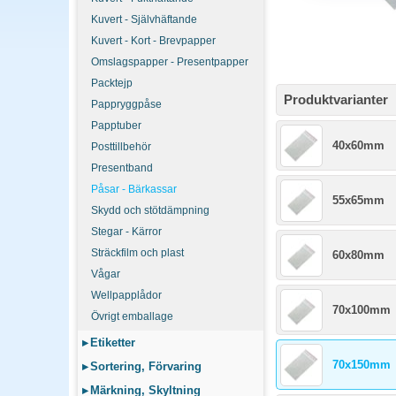
Kuvert - Självhäftande
Kuvert - Kort - Brevpapper
Omslagspapper - Presentpapper
Packtejp
Produktvarianter
Pappryggpåse
Papptuber
40x60mm
Posttillbehör
Presentband
Påsar - Bärkassar
55x65mm
Skydd och stötdämpning
Stegar - Kärror
Sträckfilm och plast
60x80mm
Vågar
Wellpapplådor
70x100mm
Övrigt emballage
▸
Etiketter
70x150mm
▸
Sortering, Förvaring
▸
Märkning, Skyltning