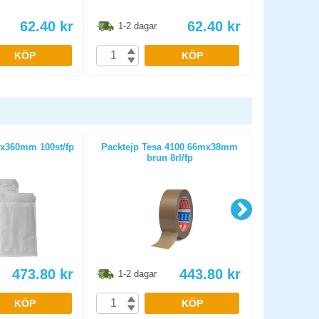
62.40
kr
62.40
kr
1-2 dagar
1-2 dag
KÖP
KÖP
x360mm 100st/fp
Packtejp Tesa 4100 66mx38mm
Bubbelpåse
brun 8rl/fp
473.80
kr
443.80
kr
1-2 dagar
1-2 dag
KÖP
KÖP