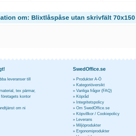
ation om: Blixtlåspåse utan skrivfält 70x150
gt!
SwedOffice.se
ba leveranser till
»
Produkter A-Ö
»
Kategoriöversikt
material, tex pärmar,
»
Vanliga frågor (FAQ)
l företagets kontor
»
Köpråd
»
Integritetspolicy
undtjänst om ni
»
Om SwedOffice.se
»
Köpvillkor
/
Cookiepolicy
»
Leverans
»
Miljöprodukter
»
Ergonomiprodukter