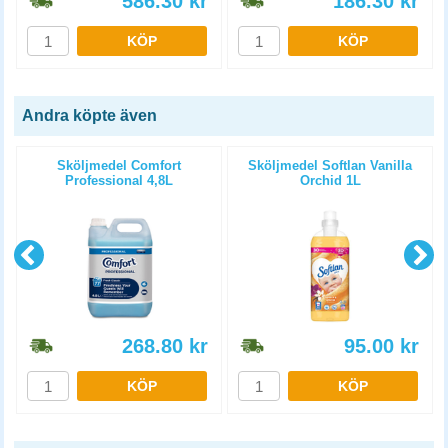
586.30
kr
186.30
kr
KÖP
KÖP
Andra köpte även
Sköljmedel Comfort
Sköljmedel Softlan Vanilla
Professional 4,8L
Orchid 1L
268.80
kr
95.00
kr
KÖP
KÖP