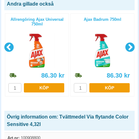
Andra gillade också
Allrengöring Ajax Universal
Ajax Badrum 750ml
750ml
86.30
kr
86.30
kr
KÖP
KÖP
Övrig information om: Tvättmedel Via flytande Color
Sensitive 4,32l
Art.nr:
100908800