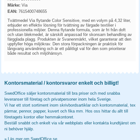
Märke:
Via
EAN:
7615400748655
Tvättmedel Via flytande Color Sensitive, med en volym på 4,32 liter,
erbjuder en effektiv lösning för tvättning av färgade textilier i
professionella miljöer. Denna flytande formula, som är fri från doft
och utan blekmedel, är särskilt anpassad för skonsam behandling av
färgglada plagg. Produkten är Svanenmärkt, vilket garanterar att den
uppfyller höga miljökrav. Den stora förpackningen är praktisk för
långvarig användning och är ett pålitligt val för den som prioriterar
både resultat och miljöhänsyn.
Kontorsmaterial / kontorsvaror enkelt och billigt!
SwedOffice säljer kontorsmaterial till bra priser och med snabba
leveranser till företag och privatpersoner inom hela Sverige.
Vi har ett stort sortiment inom skrivbordsartiklar och kontorsmaterial, tex
pärmar, pennor, papper, kuvert och fika mm. Hos oss hittar du allt till
företagets kontor eller hemmakontoret.
Beställ snabbt och enkelt via vår webbplats eller kontakta kundtjänst om
ni behöver hjälp.
»
Läs mer om SwedOffice.se