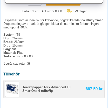
KÖP
Enhet:
1 st
Art.nr:
680000
3-9 dagar
Dispenser
som är idealisk för krävande, högtrafikerade toalettutrymmen.
Dispensering av ett ark åt gången bidrar till att minska förbrukningen
med upp till 40%.
System:
T8
Höjd:
269mm
Bredd:
269mm
Djup:
156mm
Färg:
Vit
Material:
Plast
Torks art.nr:
680000
Begränsad returrätt
Tillbehör
Toalettpapper Tork Advanced T8
667.50 kr
SmartOne 6 rullar/fp