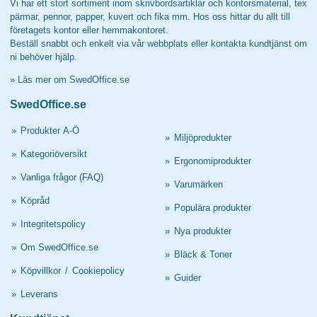
Vi har ett stort sortiment inom skrivbordsartiklar och kontorsmaterial, tex
pärmar, pennor, papper, kuvert och fika mm. Hos oss hittar du allt till
företagets kontor eller hemmakontoret.
Beställ snabbt och enkelt via vår webbplats eller kontakta kundtjänst om
ni behöver hjälp.
»
Läs mer om SwedOffice.se
SwedOffice.se
»
Produkter A-Ö
»
Miljöprodukter
»
Kategoriöversikt
»
Ergonomiprodukter
»
Vanliga frågor (FAQ)
»
Varumärken
»
Köpråd
»
Populära produkter
»
Integritetspolicy
»
Nya produkter
»
Om SwedOffice.se
»
Bläck & Toner
»
Köpvillkor
/
Cookiepolicy
»
Guider
»
Leverans