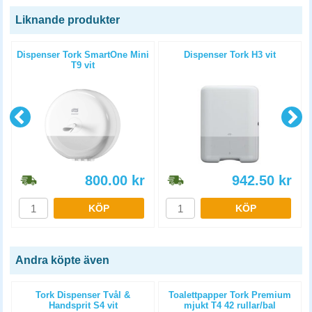
Liknande produkter
Dispenser Tork SmartOne Mini
Dispenser Tork H3 vit
T9 vit
800.00
kr
942.50
kr
KÖP
KÖP
Andra köpte även
Tork Dispenser Tvål &
Toalettpapper Tork Premium
Handsprit S4 vit
mjukt T4 42 rullar/bal