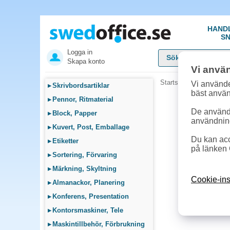
HAND
SN
Logga in
Skapa konto
Vi anvä
Startsida
»
Städ, Hygie
Vi använde
▸
Skrivbordsartiklar
bäst anvä
▸
Pennor, Ritmaterial
De används
▸
Block, Papper
användnin
▸
Kuvert, Post, Emballage
Du kan acc
▸
Etiketter
på länken 
▸
Sortering, Förvaring
▸
Märkning, Skyltning
Cookie-ins
▸
Almanackor, Planering
▸
Konferens, Presentation
▸
Kontorsmaskiner, Tele
▸
Maskintillbehör, Förbrukning