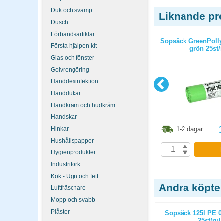
Duk och svamp
Liknande pr
Dusch
Förbandsartiklar
ig 25st/fp
Sopsäck K1 70l 0,04mm svart
Sopsäck GreenPoll
Första hjälpen kit
25st/rulle
grön 25st/
Glas och fönster
Golvrengöring
Handdesinfektion
Handdukar
Handkräm och hudkräm
Handskar
8.80
kr
86.30
kr
Hinkar
1-2 dagar
1-2 dagar
Hushållspapper
P
KÖP
Hygienprodukter
Industritork
Kök - Ugn och fett
Andra köpte
Luftfräschare
Mopp och svabb
Plåster
Paper Plus
Torkrulle Tork Basic M1 gul 11st/fp
Sopsäck 125l PE 
25st/rul