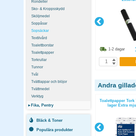
Rondeller
Sko- & Kroppsskydd
Sköljmedel
Soppåsar
Sopsäckar
Textilvård
Toalettborstar
7.50
kr
611.30
kr
1-2 dagar
1-2 dagar
Toalettpapper
Torkrullar
P
KÖP
Tunnor
Tvål
Tvättlappar och blöjor
Andra gilla
Tvättmedel
Verktyg
anced T2 2-
Torkrulle Tork Basic M1 11st/fp
Toalettpapper Tork
fp
▸
Fika, Pentry
lager Extra mju
Bläck & Toner
Populära produkter