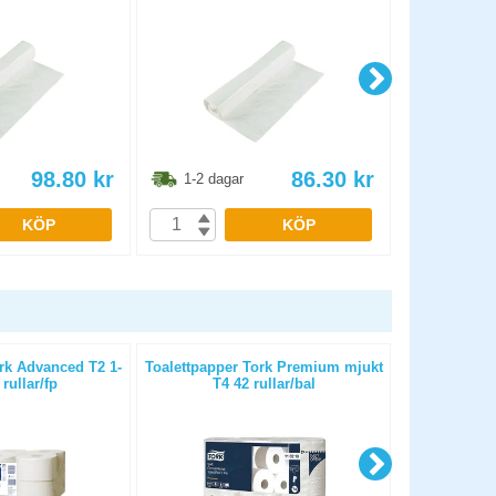
98.80
kr
86.30
kr
1-2 dagar
1-2 dag
KÖP
KÖP
rk Advanced T2 1-
Toalettpapper Tork Premium mjukt
Toalettpapp
 rullar/fp
T4 42 rullar/bal
Mini Ju