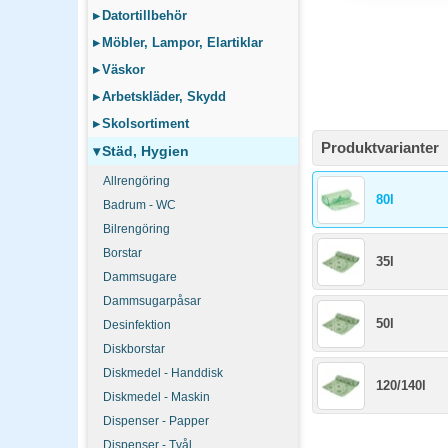
▸
Datortillbehör
▸
Möbler, Lampor, Elartiklar
▸
Väskor
▸
Arbetskläder, Skydd
▸
Skolsortiment
Produktvarianter
▾
Städ, Hygien
Allrengöring
80l
Badrum - WC
Bilrengöring
Borstar
35l
Dammsugare
Dammsugarpåsar
50l
Desinfektion
Diskborstar
Diskmedel - Handdisk
120/140l
Diskmedel - Maskin
Dispenser - Papper
Dispenser - Tvål