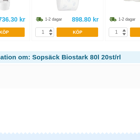
736.30
kr
898.80
kr
1-2 dagar
1-2 dagar
KÖP
KÖP
ation om: Sopsäck Biostark 80l 20st/rl