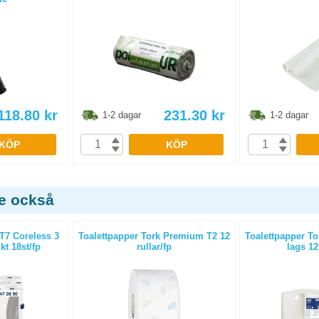
118.80
kr
231.30
kr
1-2 dagar
1-2 dagar
KÖP
KÖP
de också
 T7 Coreless 3
Toalettpapper Tork Premium T2 12
Toalettpapper To
kt 18st/fp
rullar/fp
lags 12