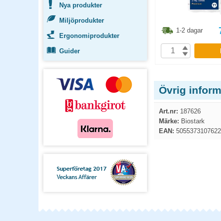
Nya produkter
Miljöprodukter
6.30
kr
593.80
kr
1-2 dagar
1-2 dagar
Ergonomiprodukter
P
KÖP
Guider
Övrig inform
Art.nr:
187626
Märke:
Biostark
EAN:
5055373107622