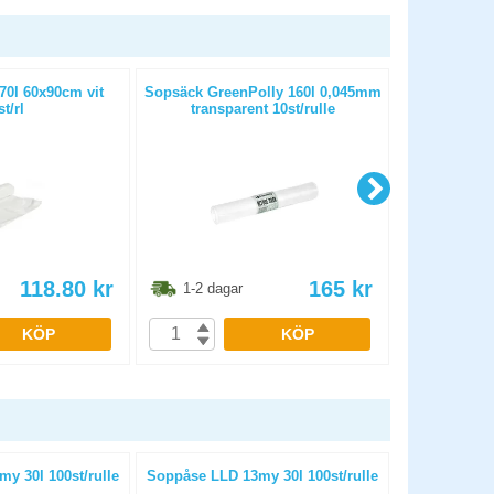
0l 60x90cm vit
Sopsäck GreenPolly 160l 0,045mm
Sopsäck C
st/rl
transparent 10st/rulle
118.80
kr
165
kr
1-2 dagar
1-2 dag
KÖP
KÖP
y 30l 100st/rulle
Soppåse LLD 13my 30l 100st/rulle
Torkrulle 