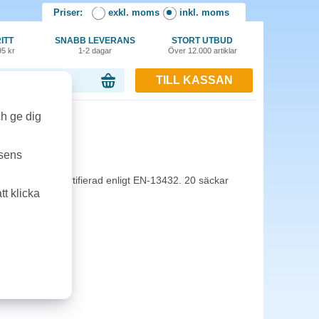
Priser:
exkl. moms
inkl. moms
ITT
SNABB LEVERANS
STORT UTBUD
95 kr
1-2 dagar
Över 12.000 artiklar
TILL KASSAN
or, 0.00 kr
ch ge dig
0st/rl
tsens
bar sopsäck. Certifierad enligt EN-13432. 20 säckar
t klicka