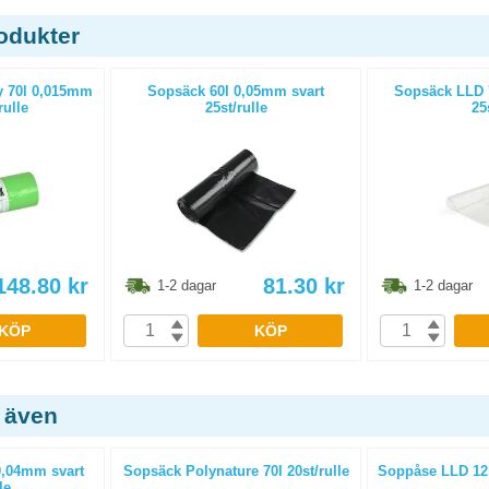
odukter
y 70l 0,015mm
Sopsäck 60l 0,05mm svart
Sopsäck LLD 7
rulle
25st/rulle
25
148.80
kr
81.30
kr
1-2 dagar
1-2 dagar
KÖP
KÖP
 även
0,04mm svart
Sopsäck Polynature 70l 20st/rulle
Soppåse LLD 12m
le