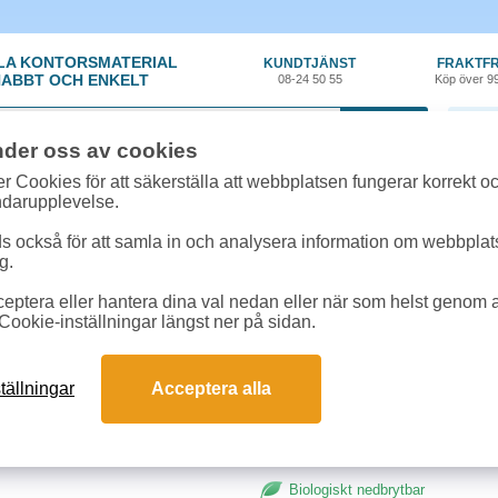
LA KONTORSMATERIAL
KUNDTJÄNST
FRAKTFR
ABBT OCH ENKELT
08-24 50 55
Köp över 9
0 var
nder oss av cookies
n
»
Sopsäckar
»
Sopsäck Biostark 80l 20st/rl
r Cookies för att säkerställa att webbplatsen fungerar korrekt o
ndarupplevelse.
Sopsäck Biostark 80l 2
 också för att samla in och analysera information om webbpla
g.
Miljövänlig och biologiskt nedbryt
eptera eller hantera dina val nedan eller när som helst genom at
per rulle.
Cookie-inställningar längst ner på sidan.
Volym:
80 liter
Mått (BxH):
820x105mm
tällningar
Acceptera alla
Tjocklek:
30my (0,030mm)
Biologiskt nedbrytbar