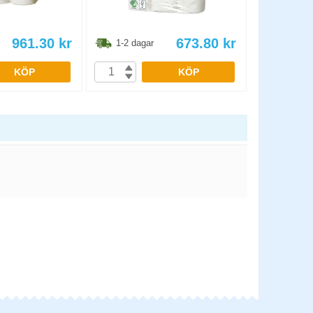
961.30
kr
673.80
kr
1-2 dagar
1-2 dag
KÖP
KÖP