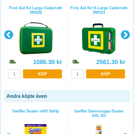
First Aid Kit Large Cederroth
First Aid Kit X-Large Cederroth
390102
390103
1086.30
kr
2561.30
kr
KÖP
KÖP
Andra köpte även
p
Swiffer Duster refill 9st/fp
Swiffer Dammvippa Duster
XXL Kit