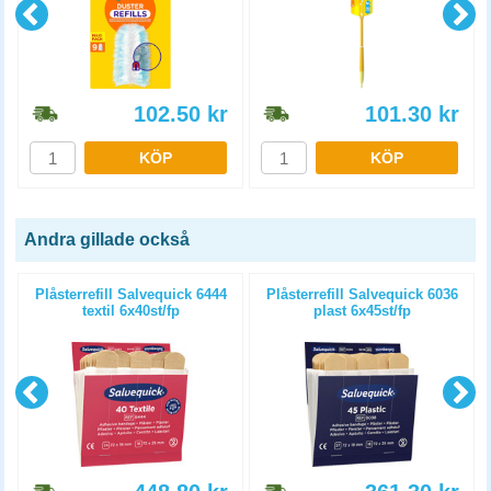
102.50
kr
101.30
kr
KÖP
KÖP
Andra gillade också
Plåsterrefill Salvequick 6444
Plåsterrefill Salvequick 6036
textil 6x40st/fp
plast 6x45st/fp