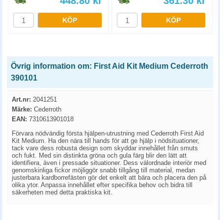
448.80
kr
361.30
kr
KÖP
KÖP
Övrig information om: First Aid Kit Medium Cederroth
390101
Art.nr:
2041251
Märke:
Cederroth
EAN:
7310613901018
Förvara nödvändig första hjälpen-utrustning med Cederroth First Aid
Kit Medium. Ha den nära till hands för att ge hjälp i nödsituationer,
tack vare dess robusta design som skyddar innehållet från smuts
och fukt. Med sin distinkta gröna och gula färg blir den lätt att
identifiera, även i pressade situationer. Dess välordnade interiör med
genomskinliga fickor möjliggör snabb tillgång till material, medan
justerbara kardborrefästen gör det enkelt att bära och placera den på
olika ytor. Anpassa innehållet efter specifika behov och bidra till
säkerheten med detta praktiska kit.