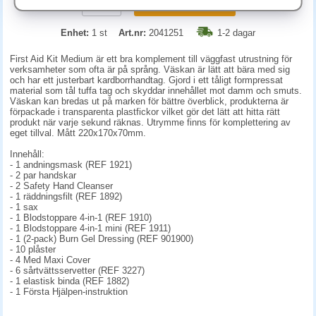
KÖP
Enhet:
1 st
Art.nr:
2041251
1-2 dagar
First Aid Kit Medium är ett bra komplement till väggfast utrustning för
verksamheter som ofta är på språng. Väskan är lätt att bära med sig
och har ett justerbart kardborrhandtag. Gjord i ett tåligt formpressat
material som tål tuffa tag och skyddar innehållet mot damm och smuts.
Väskan kan bredas ut på marken för bättre överblick, produkterna är
förpackade i transparenta plastfickor vilket gör det lätt att hitta rätt
produkt när varje sekund räknas. Utrymme finns för komplettering av
eget tillval. Mått 220x170x70mm.
Innehåll:
- 1 andningsmask (REF 1921)
- 2 par handskar
- 2 Safety Hand Cleanser
- 1 räddningsfilt (REF 1892)
- 1 sax
- 1 Blodstoppare 4-in-1 (REF 1910)
- 1 Blodstoppare 4-in-1 mini (REF 1911)
- 1 (2-pack) Burn Gel Dressing (REF 901900)
- 10 plåster
- 4 Med Maxi Cover
- 6 sårtvättsservetter (REF 3227)
- 1 elastisk binda (REF 1882)
- 1 Första Hjälpen-instruktion