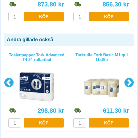
873.80
kr
856.30
kr
KÖP
KÖP
Andra gillade också
a
Toalettpapper Tork Advanced
Torkrulle Tork Basic M1 gul
T4 24 rullar/bal
11st/fp
298.80
kr
611.30
kr
KÖP
KÖP