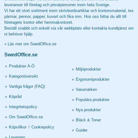
leveranser till företag och privatpersoner inom hela Sverige.
Vi har ett stort sortiment inom skrivbordsartiklar och kontorsmaterial, tex
pärmar, pennor, papper, kuvert och fika mm. Hos oss hittar du allt till
företagets kontor eller hemmakontoret.
Beställ snabbt och enkelt via vår webbplats eller kontakta kundtjänst om
ni behöver hjälp.
»
Läs mer om SwedOffice.se
SwedOffice.se
»
Produkter A-Ö
»
Miljöprodukter
»
Kategoriöversikt
»
Ergonomiprodukter
»
Vanliga frågor (FAQ)
»
Varumärken
»
Köpråd
»
Populära produkter
»
Integritetspolicy
»
Nya produkter
»
Om SwedOffice.se
»
Bläck & Toner
»
Köpvillkor
/
Cookiepolicy
»
Guider
»
Leverans