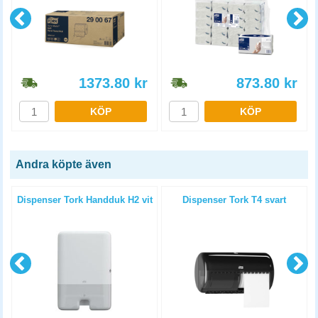
1373.80
kr
873.80
kr
KÖP
KÖP
Andra köpte även
4
Dispenser Tork Handduk H2 vit
Dispenser Tork T4 svart