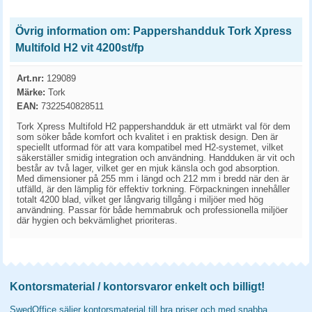
Övrig information om: Pappershandduk Tork Xpress
Multifold H2 vit 4200st/fp
Art.nr:
129089
Märke:
Tork
EAN:
7322540828511
Tork Xpress Multifold H2 pappershandduk är ett utmärkt val för dem
som söker både komfort och kvalitet i en praktisk design. Den är
speciellt utformad för att vara kompatibel med H2-systemet, vilket
säkerställer smidig integration och användning. Handduken är vit och
består av två lager, vilket ger en mjuk känsla och god absorption.
Med dimensioner på 255 mm i längd och 212 mm i bredd när den är
utfälld, är den lämplig för effektiv torkning. Förpackningen innehåller
totalt 4200 blad, vilket ger långvarig tillgång i miljöer med hög
användning. Passar för både hemmabruk och professionella miljöer
där hygien och bekvämlighet prioriteras.
Kontorsmaterial / kontorsvaror enkelt och billigt!
SwedOffice säljer kontorsmaterial till bra priser och med snabba