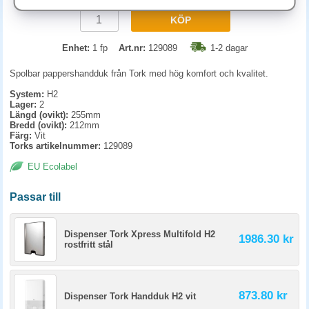
KÖP
Enhet:
1 fp
Art.nr:
129089
1-2 dagar
Spolbar pappershandduk från Tork med hög komfort och kvalitet.
System:
H2
Lager:
2
Längd (ovikt):
255mm
Bredd (ovikt):
212mm
Färg:
Vit
Torks artikelnummer:
129089
EU Ecolabel
Passar till
Dispenser Tork Xpress Multifold H2
1986.30 kr
rostfritt stål
873.80 kr
Dispenser Tork Handduk H2 vit