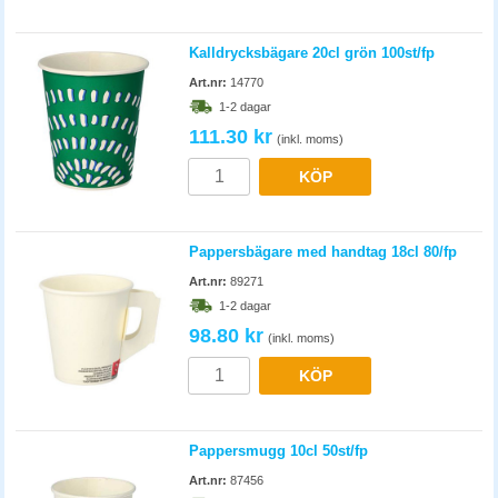
Kalldrycksbägare 20cl grön 100st/fp
Art.nr:
14770
1-2 dagar
111.30 kr
(inkl. moms)
KÖP
Pappersbägare med handtag 18cl 80/fp
Art.nr:
89271
1-2 dagar
98.80 kr
(inkl. moms)
KÖP
Pappersmugg 10cl 50st/fp
Art.nr:
87456