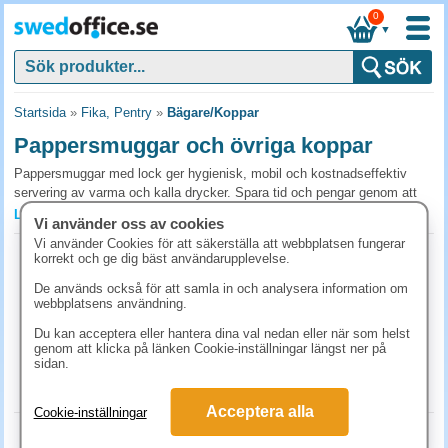
0
▼
Startsida
»
Fika, Pentry
»
Bägare/Koppar
Pappersmuggar och övriga koppar
Pappersmuggar med lock ger hygienisk, mobil och kostnadseffektiv
servering av varma och kalla drycker. Spara tid och pengar genom att
eliminera diskning och underlätta takeaway. Välj återvinningsbara och
Läs mer »
Vi använder oss av cookies
designade varianter för ett professionellt, miljövänligt intryck - köp enkelt
Vi använder Cookies för att säkerställa att webbplatsen fungerar
hos oss på SwedOffice.
Pappersmugg Coffee To Go 24cl 50st/fp
korrekt och ge dig bäst användarupplevelse.
Art.nr:
85064
Vanliga frågor och svar om pappersmuggar och
De används också för att samla in och analysera information om
1-2 dagar
webbplatsens användning.
övriga koppar
73.80 kr
(inkl. moms)
Du kan acceptera eller hantera dina val nedan eller när som helst
Pappersmuggar eller porslin för kontoret?
genom att klicka på länken Cookie-inställningar längst ner på
KÖP
sidan.
Porslin är hållbart och billigare i längden för dagliga koppar i pentryt.
Pappersmuggar passar bättre vid större möten, takeaway och när ni har
Acceptera alla
många besökare, diskning skulle ta för mycket av er tid. Välj
Cookie-inställningar
pappersmuggar med lock om de ska tas med ut.
Pappersbägare Zero 24cl 50st/fp