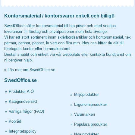
Kontorsmaterial / kontorsvaror enkelt och billigt!
SwedOffice säljer kontorsmaterial till bra priser och med snabba
leveranser till företag och privatpersoner inom hela Sverige.
Vi har ett stort sortiment inom skrivbordsartiklar och kontorsmaterial, tex
pärmar, pennor, papper, kuvert och fika mm. Hos oss hittar du allt till
företagets kontor eller hemmakontoret.
Beställ snabbt och enkelt via vår webbplats eller kontakta kundtjänst om
ni behöver hjälp.
»
Läs mer om SwedOffice.se
SwedOffice.se
»
Produkter A-Ö
»
Miljöprodukter
»
Kategoriöversikt
»
Ergonomiprodukter
»
Vanliga frågor (FAQ)
»
Varumärken
»
Köpråd
»
Populära produkter
»
Integritetspolicy
»
Nya produkter