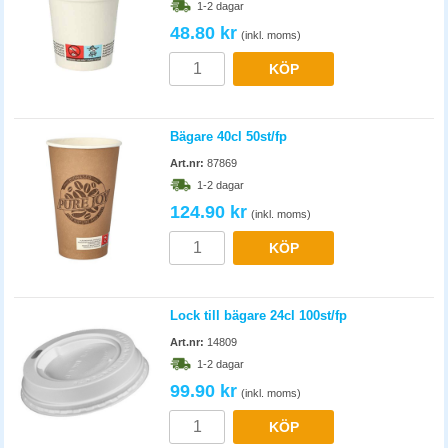
1-2 dagar
48.80 kr
(inkl. moms)
KÖP
Bägare 40cl 50st/fp
Art.nr:
87869
1-2 dagar
124.90 kr
(inkl. moms)
KÖP
Lock till bägare 24cl 100st/fp
Art.nr:
14809
1-2 dagar
99.90 kr
(inkl. moms)
KÖP