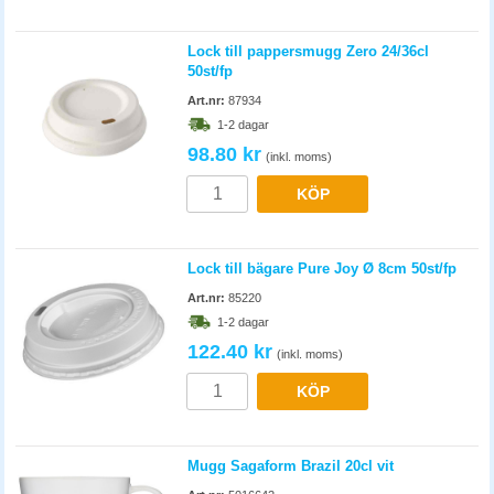
Lock till pappersmugg Zero 24/36cl
50st/fp
Art.nr:
87934
1-2 dagar
98.80 kr
(inkl. moms)
KÖP
Lock till bägare Pure Joy Ø 8cm 50st/fp
Art.nr:
85220
1-2 dagar
122.40 kr
(inkl. moms)
KÖP
Mugg Sagaform Brazil 20cl vit