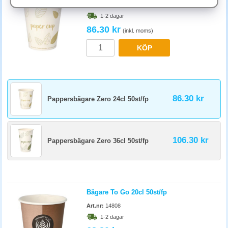
Art.nr:
88234
Med eller utan lock på pappersmuggen?
1-2 dagar
Lock krävs för takeaway och varma drycker som ska bäras. För enkel
86.30 kr
(inkl. moms)
servering vid möte räcker mugg utan lock. Återförslutbara silikonlock
kan återanvändas och passa standardstorleken, bra för regelbundna
KÖP
kunder eller personal.
86.30 kr
Pappersbägare Zero 24cl 50st/fp
106.30 kr
Pappersbägare Zero 36cl 50st/fp
Bägare To Go 20cl 50st/fp
Art.nr:
14808
1-2 dagar