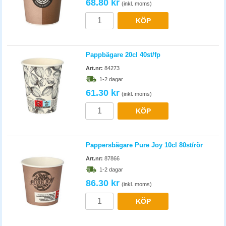
68.80 kr
(inkl. moms)
KÖP
Pappbägare 20cl 40st/fp
Art.nr:
84273
1-2 dagar
61.30 kr
(inkl. moms)
KÖP
Pappersbägare Pure Joy 10cl 80st/rör
Art.nr:
87866
1-2 dagar
86.30 kr
(inkl. moms)
KÖP