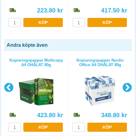
223.80
kr
417.50
kr
KÖP
KÖP
Andra köpte även
Kopieringspapper Multicopy
Kopieringspapper Nordic
A4 OHÅLAT 80g
Office A4 OHÅLAT 80g
5x500st/kartong
5x500st/kartong
423.80
kr
348.80
kr
KÖP
KÖP