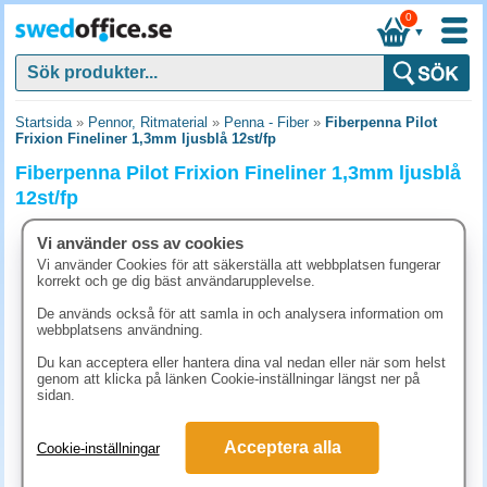
0
▼
Startsida
»
Pennor, Ritmaterial
»
Penna - Fiber
»
Fiberpenna Pilot
Frixion Fineliner 1,3mm ljusblå 12st/fp
Fiberpenna Pilot Frixion Fineliner 1,3mm ljusblå
12st/fp
Vi använder oss av cookies
Vi använder Cookies för att säkerställa att webbplatsen fungerar
korrekt och ge dig bäst användarupplevelse.
De används också för att samla in och analysera information om
webbplatsens användning.
Du kan acceptera eller hantera dina val nedan eller när som helst
genom att klicka på länken Cookie-inställningar längst ner på
sidan.
Acceptera alla
Cookie-inställningar
273.80 kr
(inkl. moms)