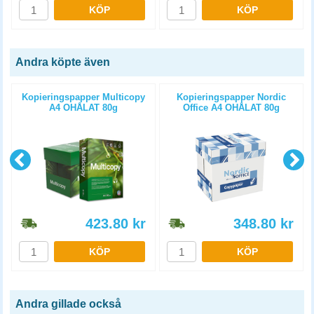
KÖP
KÖP
Andra köpte även
Kopieringspapper Multicopy
Kopieringspapper Nordic
A4 OHÅLAT 80g
Office A4 OHÅLAT 80g
5x500st/kartong
5x500st/kartong
423.80
kr
348.80
kr
KÖP
KÖP
Andra gillade också