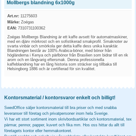
Mollbergs blandning 6x1000g
Art.nr:
11275603
Märke:
Zoégas
EAN:
7310731100362
Zoégas Mollbergs Blandning är ett kaffe avsett för automatmaskiner,
med en djärv mörkrost och en sofistikerad smakprofil. Smaknoter av
svarta vinbär och smörkola ger detta kaffe dess unika karaktär.
Blandningen består av 100% Arabica-bönor, med bönor från
högländerna i Kenya och pärlbönor från Brasilien som bidrar till en rik
arom och en långvarig eftersmak. Denna professionella
kaffeblandning har en lång historia som sträcker sig tillbaka till
Helsingborg 1886 och är certifierad för sin kvalitet.
Kontorsmaterial / kontorsvaror enkelt och billigt!
SwedOffice säljer kontorsmaterial till bra priser och med snabba
leveranser till företag och privatpersoner inom hela Sverige.
Vi har ett stort sortiment inom skrivbordsartiklar och kontorsmaterial, tex
pärmar, pennor, papper, kuvert och fika mm. Hos oss hittar du allt till
företagets kontor eller hemmakontoret.