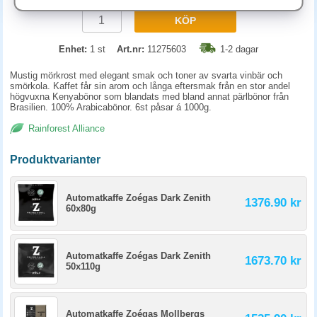
KÖP
Enhet:
1 st
Art.nr:
11275603
1-2 dagar
Mustig mörkrost med elegant smak och toner av svarta vinbär och
smörkola. Kaffet får sin arom och långa eftersmak från en stor andel
högvuxna Kenyabönor som blandats med bland annat pärlbönor från
Brasilien. 100% Arabicabönor. 6st påsar á 1000g.
Rainforest Alliance
Produktvarianter
Automatkaffe Zoégas Dark Zenith
1376.90 kr
60x80g
Automatkaffe Zoégas Dark Zenith
1673.70 kr
50x110g
Automatkaffe Zoégas Mollbergs