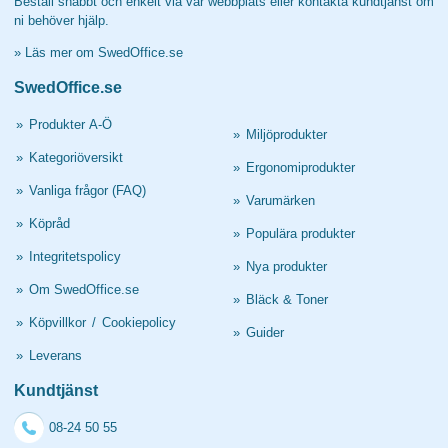
Beställ snabbt och enkelt via vår webbplats eller kontakta kundtjänst om
ni behöver hjälp.
»
Läs mer om SwedOffice.se
SwedOffice.se
»
Produkter A-Ö
»
Miljöprodukter
»
Kategoriöversikt
»
Ergonomiprodukter
»
Vanliga frågor (FAQ)
»
Varumärken
»
Köpråd
»
Populära produkter
»
Integritetspolicy
»
Nya produkter
»
Om SwedOffice.se
»
Bläck & Toner
»
Köpvillkor
/
Cookiepolicy
»
Guider
»
Leverans
Kundtjänst
08-24 50 55