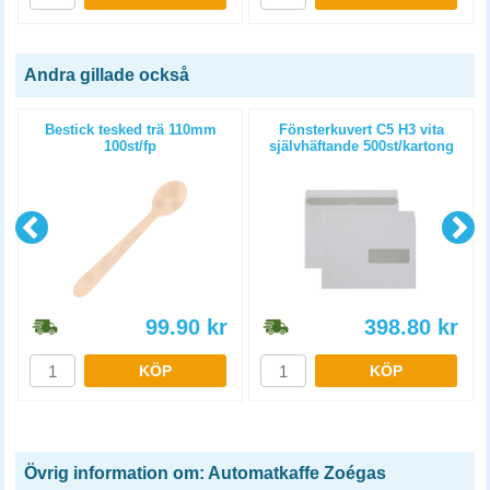
Andra gillade också
Bestick tesked trä 110mm
Fönsterkuvert C5 H3 vita
100st/fp
självhäftande 500st/kartong
99.90
kr
398.80
kr
KÖP
KÖP
Övrig information om: Automatkaffe Zoégas