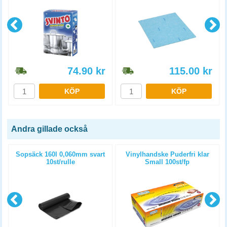
74.90
kr
115.00
kr
KÖP
KÖP
Andra gillade också
2
Sopsäck 160l 0,060mm svart
Vinylhandske Puderfri klar
10st/rulle
Small 100st/fp