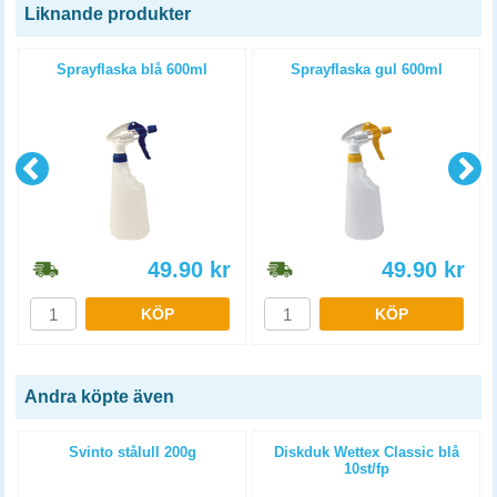
Liknande produkter
Sprayflaska blå 600ml
Sprayflaska gul 600ml
49.90
kr
49.90
kr
KÖP
KÖP
Andra köpte även
Svinto stålull 200g
Diskduk Wettex Classic blå
10st/fp