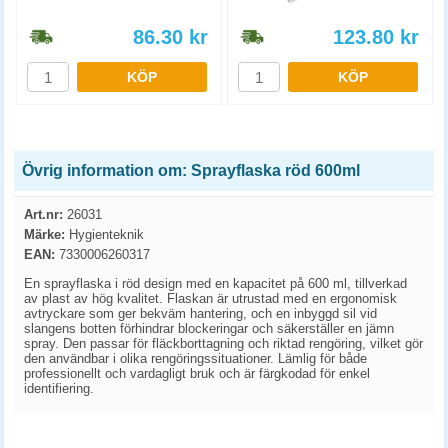
86.30
kr
123.80
kr
KÖP
KÖP
Övrig information om: Sprayflaska röd 600ml
Art.nr:
26031
Märke:
Hygienteknik
EAN:
7330006260317
En sprayflaska i röd design med en kapacitet på 600 ml, tillverkad
av plast av hög kvalitet. Flaskan är utrustad med en ergonomisk
avtryckare som ger bekväm hantering, och en inbyggd sil vid
slangens botten förhindrar blockeringar och säkerställer en jämn
spray. Den passar för fläckborttagning och riktad rengöring, vilket gör
den användbar i olika rengöringssituationer. Lämlig för både
professionellt och vardagligt bruk och är färgkodad för enkel
identifiering.