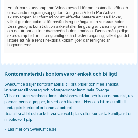
En hållbar skursvamp från Vileda avsedd för professionella kök och
utmanande rengöringsuppgifter. Den gröna Vileda Pur Active
skursvampen är utformad för att effektivt hantera envisa fläckar,
vilket gör den optimal för användning i många olika verksamheter.
Dess gedigna konstruktion säkerställer långvarig användning, även
om det är bra att inte överanvända den i onödan. Denna mångsidiga
skursvamp bidrar till en grundlig och effektiv rengöring, vilket gör det
lättare att hålla rent i hektiska köksmiljöer där renlighet är
högprioriterad.
Kontorsmaterial / kontorsvaror enkelt och billigt!
SwedOffice säljer kontorsmaterial till bra priser och med snabba
leveranser till företag och privatpersoner inom hela Sverige.
Vi har ett stort sortiment inom skrivbordsartiklar och kontorsmaterial, tex
pärmar, pennor, papper, kuvert och fika mm. Hos oss hittar du allt till
företagets kontor eller hemmakontoret.
Beställ snabbt och enkelt via vår webbplats eller kontakta kundtjänst om
ni behöver hjälp.
»
Läs mer om SwedOffice.se