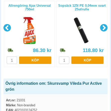
Allrengöring Ajax Universal
Sopsäck 125l PE 0,04mm svart
750ml
25st/rulle
86.30
kr
118.80
kr
KÖP
KÖP
Övrig information om: Skursvamp Vileda Pur Active
grön
Art.nr:
21031
Märke:
Non-branded
EAN:
4023103124752