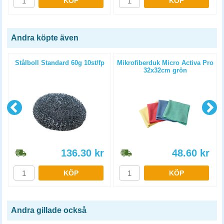
KÖP
KÖP
Andra köpte även
Stålboll Standard 60g 10st/fp
Mikrofiberduk Micro Activa Pro
32x32cm grön
136.30
kr
48.60
kr
KÖP
KÖP
Andra gillade också