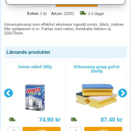
KÖP
Enhet:
1 fp
Art.nr:
21031
1-2 dagar
Universalsvamp som effektivt eliminerar ingrodd smuts, bläck, märken
från spritpennor m.m. Fuktas med vatten, kemikalier behövs ej.
150x75mm.
Liknande produkter
m
Svinto stålull 200g
Kökssvamp grepp gul/vit
10st/fp
74.90
kr
87.40
kr