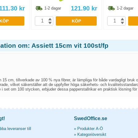
111.30
kr
121.90
kr
1-2 dagar
1-2 dagar
KÖP
KÖP
ation om: Assiett 15cm vit 100st/fp
n 15 cm, tillverkade av 100 % nya fibrer, är lämpliga för både vardagligt bruk och
rade, vilket säkerställer att de uppfyller höga säkerhets- och kvalitetsstandar
e i set om 100 stycken, erbjuder dessa papperstallrikar en praktisk lösning f
gt!
SwedOffice.se
ba leveranser till
»
Produkter A-Ö
»
Kategoriöversikt