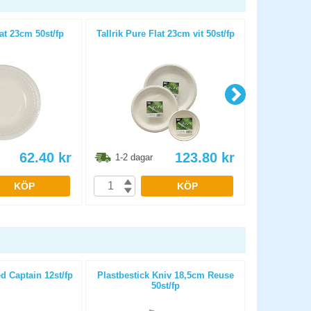
lat 23cm 50st/fp
Tallrik Pure Flat 23cm vit 50st/fp
Tallrik Pure 
62.40
kr
123.80
kr
1-2 dagar
1-2 dag
KÖP
KÖP
d Captain 12st/fp
Plastbestick Kniv 18,5cm Reuse
Bestick ga
50st/fp