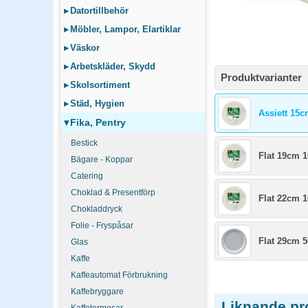
▸
Datortillbehör
▸
Möbler, Lampor, Elartiklar
▸
Väskor
▸
Arbetskläder, Skydd
Produktvarianter
▸
Skolsortiment
▸
Städ, Hygien
Assiett 15c
▾
Fika, Pentry
Bestick
Flat 19cm 1
Bägare - Koppar
Catering
Choklad & Presentförp
Flat 22cm 1
Chokladdryck
Folie - Fryspåsar
Flat 29cm 5
Glas
Kaffe
Kaffeautomat Förbrukning
Kaffebryggare
Liknande pr