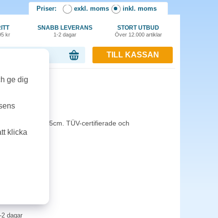
Priser:
exkl. moms
inkl. moms
ITT
SNABB LEVERANS
STORT UTBUD
95 kr
1-2 dagar
Över 12.000 artiklar
TILL KASSAN
or, 0.00 kr
ch ge dig
/fp
tsens
 en diameter på 15cm. TÜV-certifierade och
t klicka
ning.
-2 dagar