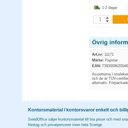
3.80
kr
198.80
kr
1-2 dagar
1-2 dagar
P
KÖP
Övrig inform
Art.nr:
11171
Märke:
Papstar
EAN:
7393008620046
Assietterna i storleke
och de är TÜV-certifie
alternativ. Förpackad
Kontorsmaterial / kontorsvaror enkelt och billi
SwedOffice säljer kontorsmaterial till bra priser och med snab
företag och privatpersoner inom hela Sverige.