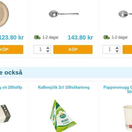
123.80
kr
143.80
kr
1-2 dagar
1-2 dagar
KÖP
KÖP
de också
 vit 200st/fp
Kaffemjölk 2cl 100st/kartong
Pappersmugg Co
50