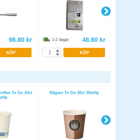
98.80
kr
48.80
kr
1-2 dagar
1-2 dag
KÖP
KÖP
ffee To Go 24cl
Bägare To Go 20cl 50st/fp
Bitsocker 
st/fp