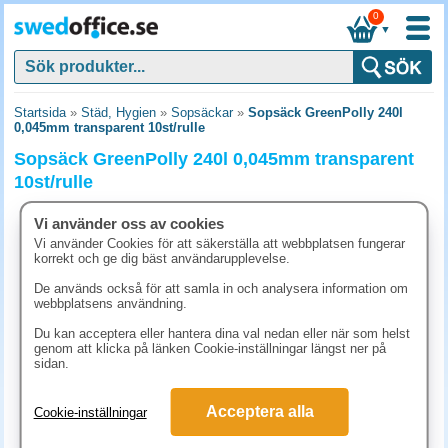
0
▼
Startsida
»
Städ, Hygien
»
Sopsäckar
»
Sopsäck GreenPolly 240l
0,045mm transparent 10st/rulle
Sopsäck GreenPolly 240l 0,045mm transparent
10st/rulle
Vi använder oss av cookies
Vi använder Cookies för att säkerställa att webbplatsen fungerar
korrekt och ge dig bäst användarupplevelse.
De används också för att samla in och analysera information om
webbplatsens användning.
Du kan acceptera eller hantera dina val nedan eller när som helst
genom att klicka på länken Cookie-inställningar längst ner på
sidan.
Acceptera alla
Cookie-inställningar
158.80 kr
(inkl. moms)