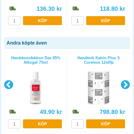
136.30
kr
118.80
kr
KÖP
KÖP
Andra köpte även
Handdesinfektion Dax 85%
Handtork Katrin Plus S
Alkogel 75ml
Coreless 12st/fp
49.90
kr
798.80
kr
KÖP
KÖP