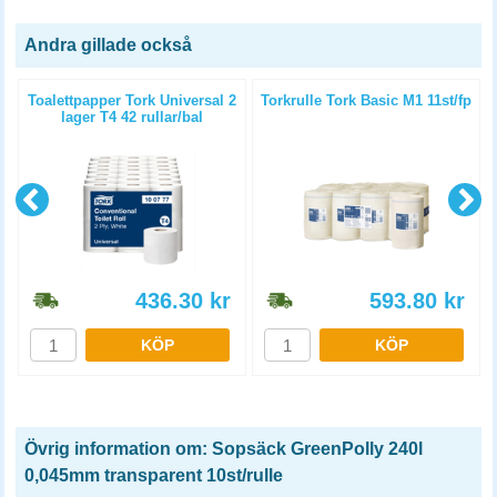
Andra gillade också
e
Toalettpapper Tork Universal 2
Torkrulle Tork Basic M1 11st/fp
lager T4 42 rullar/bal
436.30
kr
593.80
kr
KÖP
KÖP
Övrig information om: Sopsäck GreenPolly 240l
0,045mm transparent 10st/rulle