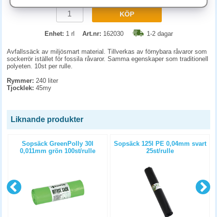
KÖP
Enhet:
1 rl
Art.nr:
162030
1-2 dagar
Avfallssäck av miljösmart material. Tillverkas av förnybara råvaror som
sockerrör istället för fossila råvaror. Samma egenskaper som traditionell
polyeten. 10st per rulle.
Rymmer:
240 liter
Tjocklek:
45my
Liknande produkter
Sopsäck GreenPolly 30l
Sopsäck 125l PE 0,04mm svart
0,011mm grön 100st/rulle
25st/rulle