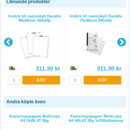
Liknande produkter
Instick till namnskylt Durable
Instick till namnskylt Durable
90x60mm 160st/fp
75x40mm 240st/fp
311.30
kr
311.30
kr
KÖP
KÖP
Andra köpte även
Kopieringspapper Multicopy
Kopieringspapper Multicopy
A4 OHÅLAT 80g
A4 HÅLAT 80g 5x500st/kartong
5x500st/kartong