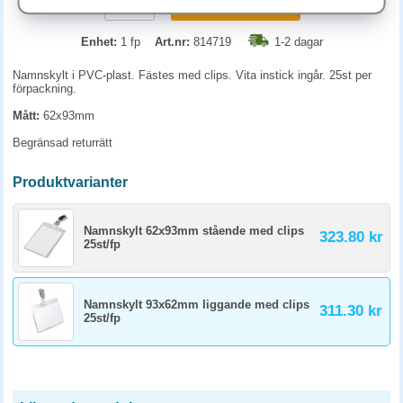
KÖP
Enhet:
1 fp
Art.nr:
814719
1-2 dagar
Namnskylt i PVC-plast. Fästes med clips. Vita instick ingår. 25st per
förpackning.
Mått:
62x93mm
Begränsad returrätt
Produktvarianter
Namnskylt 62x93mm stående med clips
323.80 kr
25st/fp
Namnskylt 93x62mm liggande med clips
311.30 kr
25st/fp