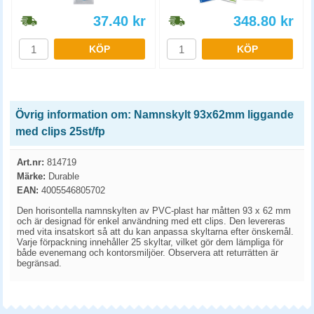
37.40
kr
348.80
kr
KÖP
KÖP
Övrig information om: Namnskylt 93x62mm liggande
med clips 25st/fp
Art.nr:
814719
Märke:
Durable
EAN:
4005546805702
Den horisontella namnskylten av PVC-plast har måtten 93 x 62 mm
och är designad för enkel användning med ett clips. Den levereras
med vita insatskort så att du kan anpassa skyltarna efter önskemål.
Varje förpackning innehåller 25 skyltar, vilket gör dem lämpliga för
både evenemang och kontorsmiljöer. Observera att returrätten är
begränsad.