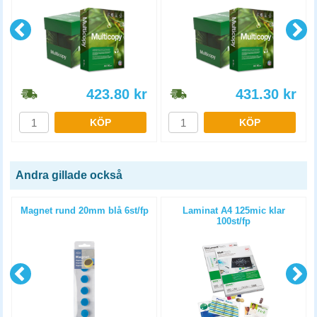
423.80
kr
431.30
kr
KÖP
KÖP
Andra gillade också
Magnet rund 20mm blå 6st/fp
Laminat A4 125mic klar
100st/fp