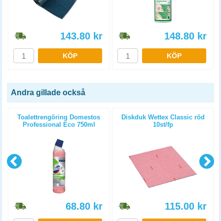
143.80
kr
148.80
kr
KÖP
KÖP
Andra gillade också
Toalettrengöring Domestos
Diskduk Wettex Classic röd
Professional Eco 750ml
10st/fp
68.80
kr
115.00
kr