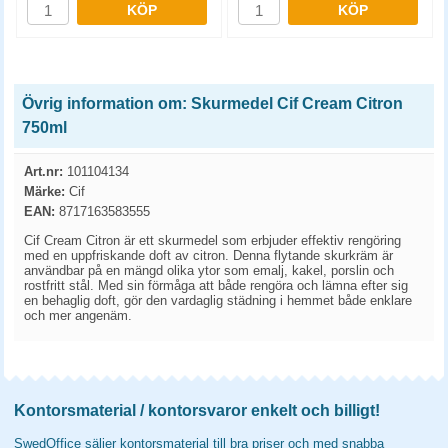
KÖP
KÖP
Övrig information om: Skurmedel Cif Cream Citron
750ml
Art.nr:
101104134
Märke:
Cif
EAN:
8717163583555
Cif Cream Citron är ett skurmedel som erbjuder effektiv rengöring
med en uppfriskande doft av citron. Denna flytande skurkräm är
användbar på en mängd olika ytor som emalj, kakel, porslin och
rostfritt stål. Med sin förmåga att både rengöra och lämna efter sig
en behaglig doft, gör den vardaglig städning i hemmet både enklare
och mer angenäm.
Kontorsmaterial / kontorsvaror enkelt och billigt!
SwedOffice säljer kontorsmaterial till bra priser och med snabba