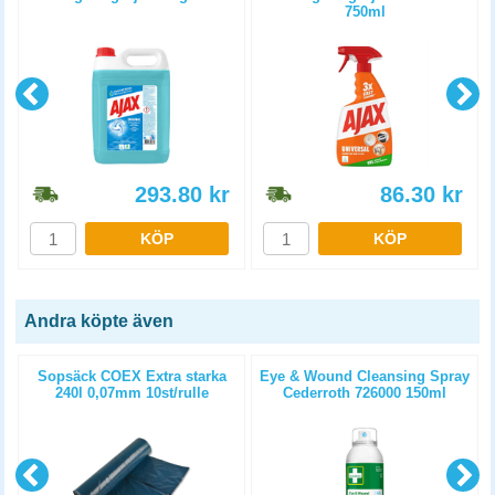
750ml
293.80
kr
86.30
kr
KÖP
KÖP
Andra köpte även
Sopsäck COEX Extra starka
Eye & Wound Cleansing Spray
240l 0,07mm 10st/rulle
Cederroth 726000 150ml