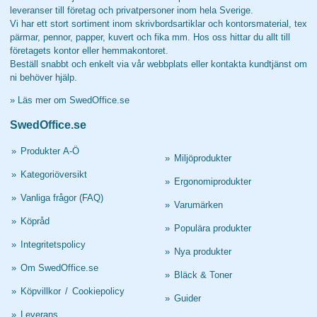
leveranser till företag och privatpersoner inom hela Sverige.
Vi har ett stort sortiment inom skrivbordsartiklar och kontorsmaterial, tex
pärmar, pennor, papper, kuvert och fika mm. Hos oss hittar du allt till
företagets kontor eller hemmakontoret.
Beställ snabbt och enkelt via vår webbplats eller kontakta kundtjänst om
ni behöver hjälp.
»
Läs mer om SwedOffice.se
SwedOffice.se
»
Produkter A-Ö
»
Miljöprodukter
»
Kategoriöversikt
»
Ergonomiprodukter
»
Vanliga frågor (FAQ)
»
Varumärken
»
Köpråd
»
Populära produkter
»
Integritetspolicy
»
Nya produkter
»
Om SwedOffice.se
»
Bläck & Toner
»
Köpvillkor
/
Cookiepolicy
»
Guider
»
Leverans